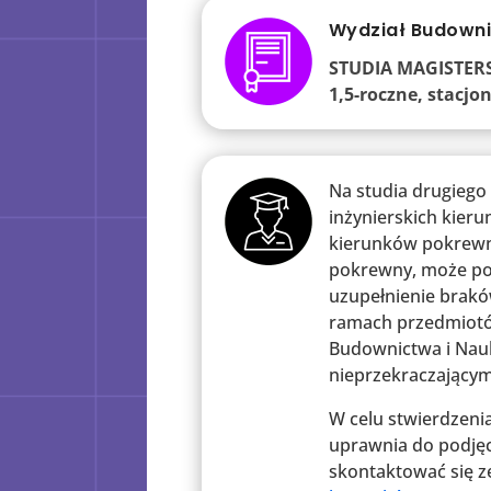
Wydział Budowni
STUDIA MAGISTER
1,5-roczne, stacj
Na studia drugiego
inżynierskich kieru
kierunków pokrewny
pokrewny, może podj
uzupełnienie brak
ramach przedmiotó
Budownictwa i Nau
nieprzekraczający
W celu stwierdzeni
uprawnia do podjęci
skontaktować się z