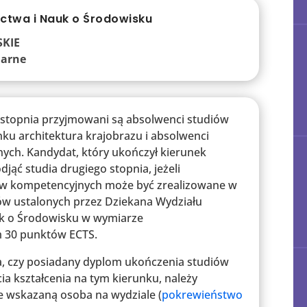
ctwa i Nauk o Środowisku
SKIE
onarne
 stopnia przyjmowani są absolwenci studiów
nku architektura krajobrazu i absolwenci
ch. Kandydat, który ukończył kierunek
ąć studia drugiego stopnia, jeżeli
ów kompetencyjnych może być zrealizowane w
w ustalonych przez Dziekana Wydziału
k o Środowisku w wymiarze
m 30 punktów ECTS.
a, czy posiadany dyplom ukończenia studiów
a kształcenia na tym kierunku, należy
e wskazaną osoba na wydziale (
pokrewieństwo