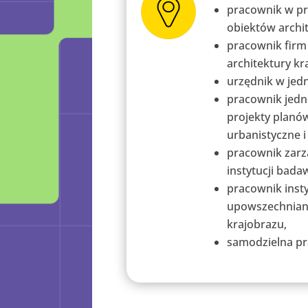
pracownik w p
obiektów archit
pracownik firm 
architektury kr
urzędnik w jedn
pracownik jedno
projekty planó
urbanistyczne i 
pracownik zar
instytucji bad
pracownik insty
upowszechniani
krajobrazu,
samodzielna pr