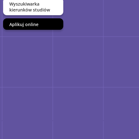
Wyszukiwarka
kierunków studiów
Aplikuj online