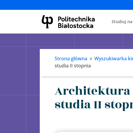
Studiuj na
Strona główna
Wyszukiwarka ki
9
studia II stopnia
Architektura
studia II stop