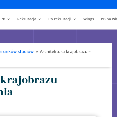
 PB
Rekrutacja
Po rekrutacji
Wings
PB na wiz
erunków studiów
Architektura krajobrazu –
9
 krajobrazu –
nia