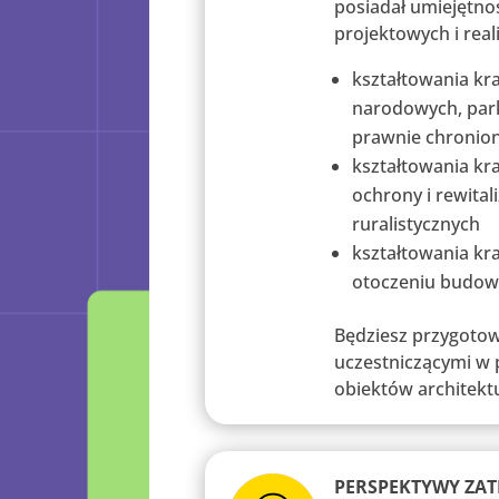
posiadał umiejętn
projektowych i real
kształtowania kr
narodowych, par
prawnie chronion
kształtowania kra
ochrony i rewital
ruralistycznych
kształtowania kr
otoczeniu budowli
Będziesz przygotow
uczestniczącymi w 
obiektów architekt
PERSPEKTYWY ZAT