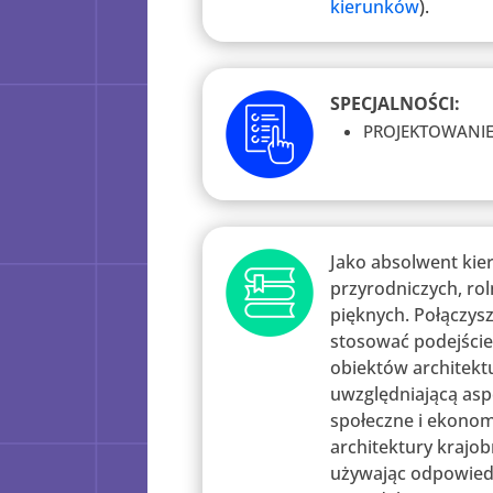
kierunków
).
SPECJALNOŚCI:
PROJEKTOWANIE
Jako absolwent kie
przyrodniczych, rol
pięknych. Połączys
stosować podejście
obiektów architektu
uwzględniającą aspe
społeczne i ekonom
architektury krajob
używając odpowiedn