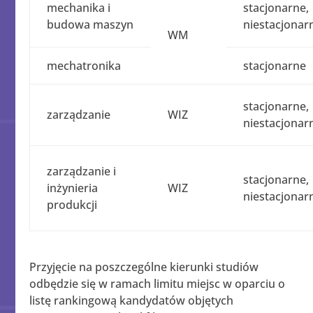
mechanika i
stacjonarne,
budowa maszyn
niestacjonar
WM
mechatronika
stacjonarne
stacjonarne,
zarządzanie
WIZ
niestacjonar
zarządzanie i
stacjonarne,
inżynieria
WIZ
niestacjonar
produkcji
Przyjęcie na poszczególne kierunki studiów
odbędzie się w ramach limitu miejsc w oparciu o
listę rankingową kandydatów objętych