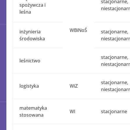
stacjonarne,
spożywcza i
niestacjonar
leśna
WBiNoŚ
inżynieria
stacjonarne,
środowiska
niestacjonar
stacjonarne,
leśnictwo
niestacjonar
stacjonarne,
logistyka
WiZ
niestacjonar
matematyka
WI
stacjonarne
stosowana