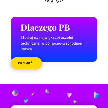
Dlaczego PB
Studiuj na największej uczelni
technicznej w północno-wschodniej
Polsce
PRZEJDŹ