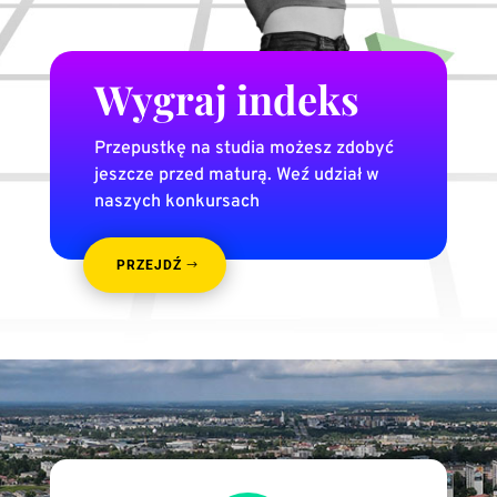
Wygraj indeks
Przepustkę na studia możesz zdobyć
jeszcze przed maturą. Weź udział w
naszych konkursach
PRZEJDŹ