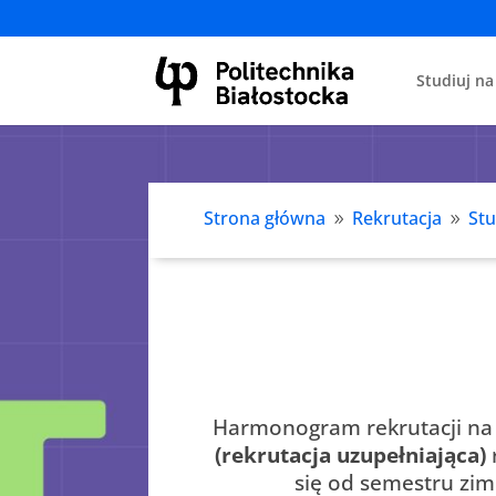
Studiuj na
Strona główna
Rekrutacja
Stu
9
9
Harmonogram rekrutacji na 
(rekrutacja uzupełniająca)
się od semestru zi