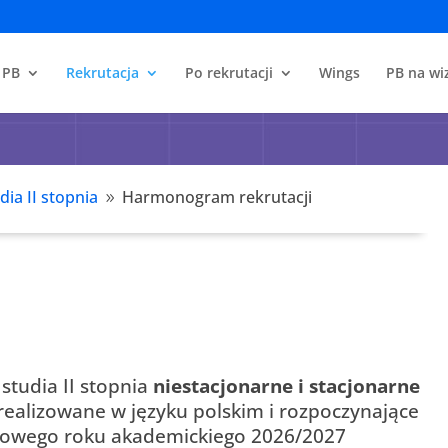
 PB
Rekrutacja
Po rekrutacji
Wings
PB na wiz
dia II stopnia
Harmonogram rekrutacji
9
studia II stopnia
niestacjonarne
i stacjonarne
realizowane w języku polskim i rozpoczynające
mowego roku akademickiego 2026/2027