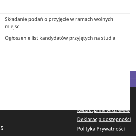
Składanie podań o przyjęcie w ramach wolnych
miejsc
Ogłoszenie list kandydatów przyjętych na studia​
Redakcja serwisu www
Deklaracja dostępności
15
Polityka Prywatności