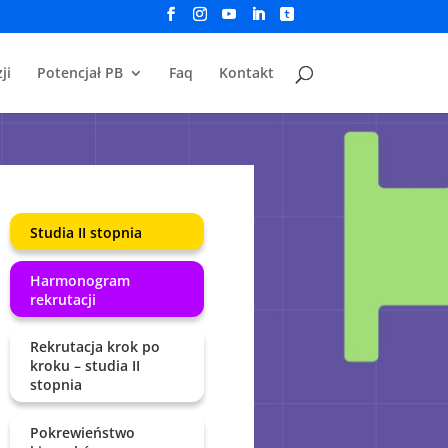
ji
Potencjał PB
Faq
Kontakt
Studia II stopnia
Harmonogram
rekrutacji
Rekrutacja krok po
kroku – studia II
stopnia
Pokrewieństwo