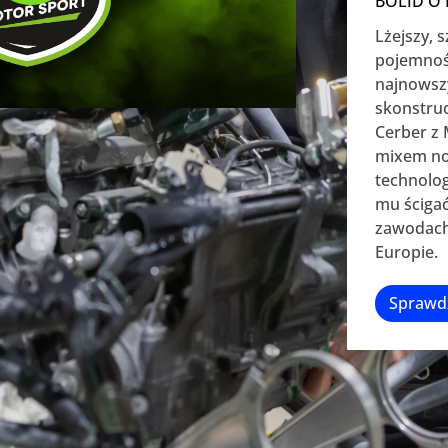
BOLID O
Lżejszy, s
pojemności
najnowszy
skonstru
Cerber z 
mixem no
technolog
mu ścigać
zawodach
Europie.
Sprawd