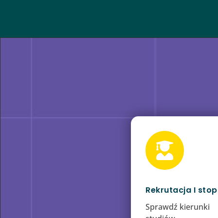

Rekrutacja I stop
Sprawdź kierunki