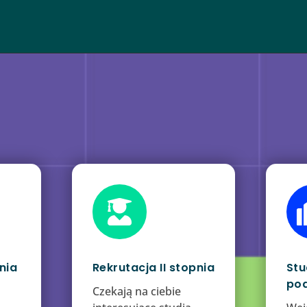

nia
Rekrutacja II stopnia
Stu
po
Czekają na ciebie