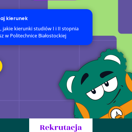
aj kierunek
jakie kierunki studiów I i II stopnia
sz w Politechnice Białostockiej
Rekrutacja