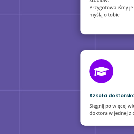
studiów.
Przygotowaliśmy je
myślą o tobie

Szkoła doktorsk
Sięgnij po więcej w
doktora w jednej z 