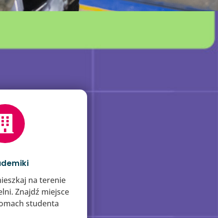

demiki
ieszkaj na terenie
lni. Znajdź miejsce
omach studenta