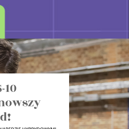
-10
nowszy
id!