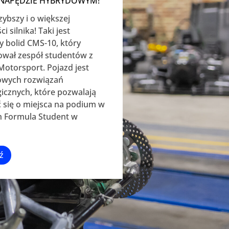
 NAPĘDZIE HYBRYDOWYM!
zybszy i o większej
 silnika! Taki jest
 bolid CMS-10, który
ował zespół studentów z
Motorsport. Pojazd jest
wych rozwiązań
icznych, które pozwalają
 się o miejsca na podium w
 Formula Student w
ź