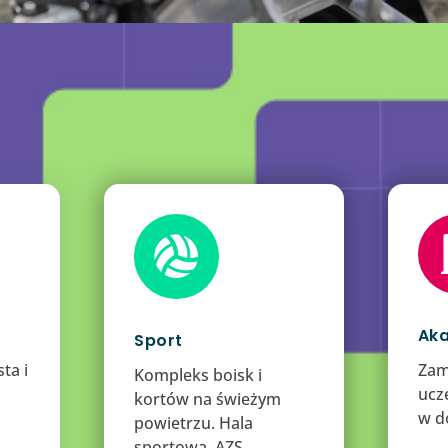

Aka
Sport
ta i
Zam
Kompleks boisk i
ucze
kortów na świeżym
w d
powietrzu. Hala
sportowa. AZS