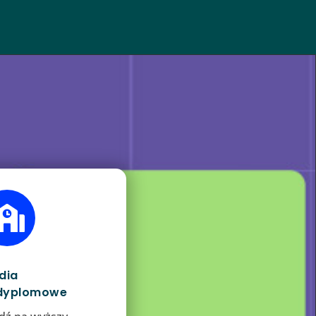

dia
dyplomowe