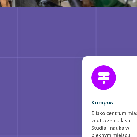

Kampus
​Blisko centrum mias
w otoczeniu lasu.
Studia i nauka w
pięknym miejscu