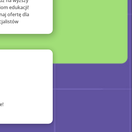
dź na wyższy
iom edukacji!
naj ofertę dla
cjalistów
e!