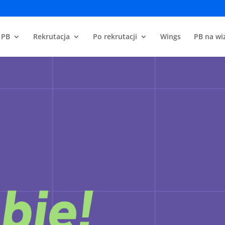
 PB
Rekrutacja
Po rekrutacji
Wings
PB na wiz