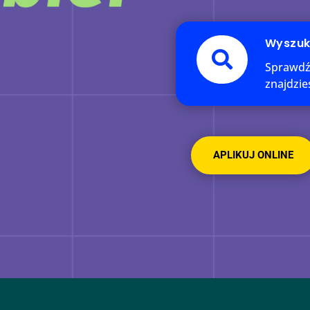
Wyszuk

Sprawdź, 
znajdzie
APLIKUJ ONLINE