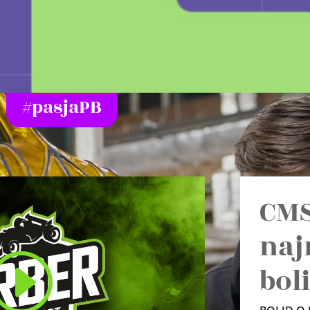
#pasjaPB
CMS
naj
bol