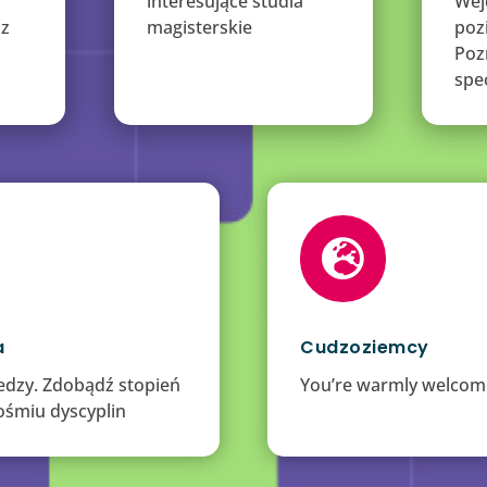
interesujące studia
Wej
 z
magisterskie
poz
Poz
spe

a
Cudzoziemcy
iedzy. Zdobądź stopień
You’re warmly welcom
ośmiu dyscyplin