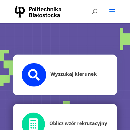

Wyszukaj kierunek

Oblicz wzór rekrutacyjny