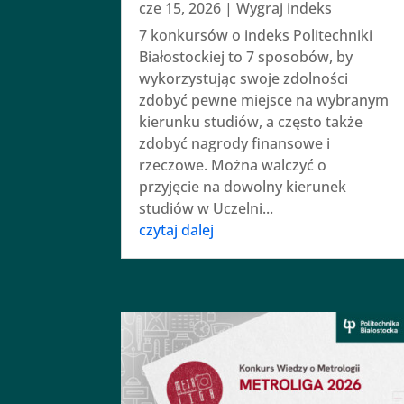
cze 15, 2026
|
Wygraj indeks
7 konkursów o indeks Politechniki
Białostockiej to 7 sposobów, by
wykorzystując swoje zdolności
zdobyć pewne miejsce na wybranym
kierunku studiów, a często także
zdobyć nagrody finansowe i
rzeczowe. Można walczyć o
przyjęcie na dowolny kierunek
studiów w Uczelni...
czytaj dalej