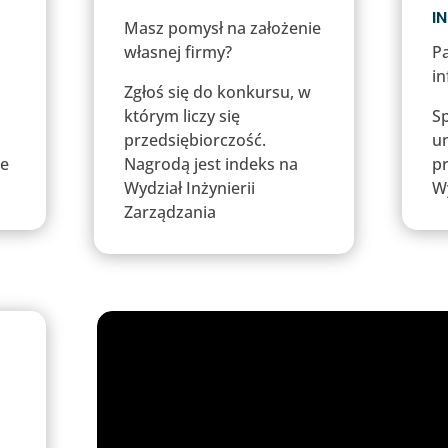
I
Masz pomysł na założenie
własnej firmy?
Pa
i
Zgłoś się do konkursu, w
którym liczy się
S
a
przedsiębiorczość.
u
je
Nagrodą jest indeks na
pr
Wydział Inżynierii
Wy
Zarządzania