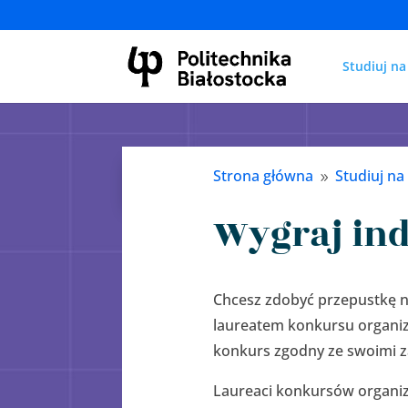
Studiuj na
Strona główna
Studiuj na
9
Wygraj ind
Chcesz zdobyć przepustkę n
laureatem konkursu organiz
konkurs zgodny ze swoimi z
Laureaci konkursów organiz