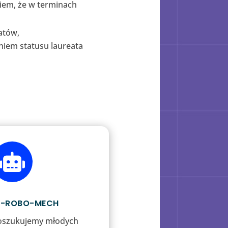
iem, że w terminach
atów,
iem statusu laureata

L-ROBO-MECH
oszukujemy młodych