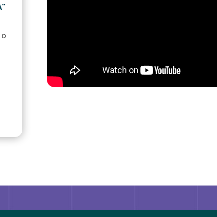
A"
 o
w