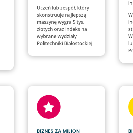
i
Uczeń lub zespół, który
skonstruuje najlepszą
W
maszynę wygra 5 tys.
in
złotych oraz indeks na
s
wybrane wydziały
W
Politechniki Białostockiej
l
Po

BIZNES ZA MILION
B