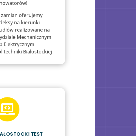
nnowatorów!
 zamian oferujemy
deksy na kierunki
tudiów realizowane na
ydziale Mechanicznym
ub Elektrycznym
litechniki Białostockiej

IAŁOSTOCKI TEST