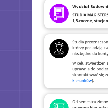
Wydział Budowni
STUDIA MAGISTER
1,5-roczne, stacj
Studia przeznaczon
którzy posiadają kw
niezbędne do konty
W celu stwierdzeni
uprawnia do podjęci
skontaktować się z
kierunków
).
Od semestru zimow
program kierunku 