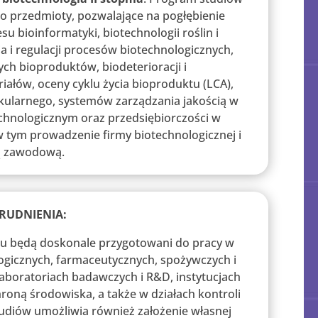
o przedmioty, pozwalające na pogłębienie
su bioinformatyki, biotechnologii roślin i
a i regulacji procesów biotechnologicznych,
ch bioproduktów, biodeterioracji i
iałów, oceny cyklu życia bioproduktu (LCA),
ularnego, systemów zarządzania jakością w
chnologicznym oraz przedsiębiorczości w
w tym prowadzenie firmy biotechnologicznej i
rą zawodową.
RUDNIENIA:
ku będą doskonale przygotowani do pracy w
ogicznych, farmaceutycznych, spożywczych i
aboratoriach badawczych i R&D, instytucjach
roną środowiska, a także w działach kontroli
tudiów umożliwia również założenie własnej