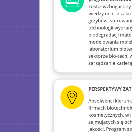
został wzbogacony 
wiedzy m.in. z zakre
grzybów, sterowani
technologii wybrany
biodegradacji mater
modelowania molek
laboratorium biote
sektorze bio-tech, 
zarządzanie karie
PERSPEKTYWY ZAT
Absolwenci kierun
firmach biotechnol
kosmetycznych, w l
zajmujących się och
jakości. Program s