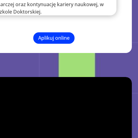
darczej oraz kontynuację kariery naukowej, w
zkole Doktorskiej.
Aplikuj online