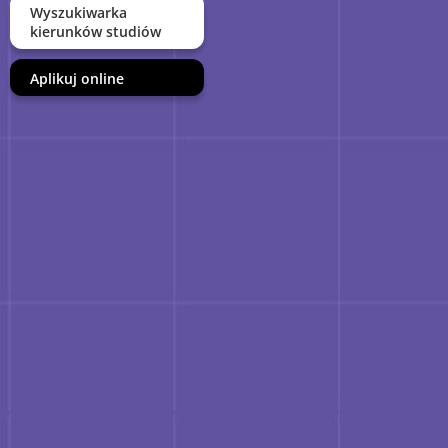
Wyszukiwarka
kierunków studiów
Aplikuj online