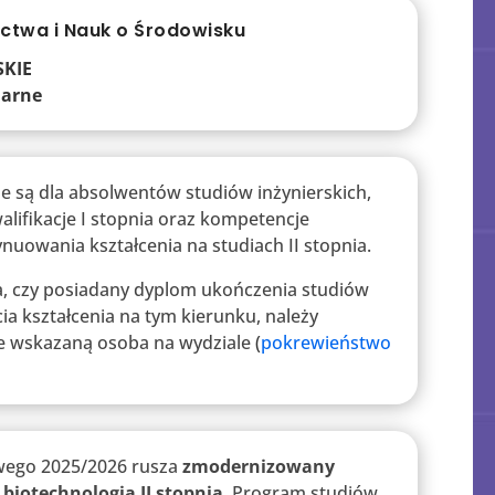
ctwa i Nauk o Środowisku
SKIE
onarne
e są dla absolwentów studiów inżynierskich,
alifikacje I stopnia oraz kompetencje
nuowania kształcenia na studiach II stopnia.
a, czy posiadany dyplom ukończenia studiów
a kształcenia na tym kierunku, należy
e wskazaną osoba na wydziale
(
pokrewieństwo
ego 2025/2026 rusza
zmodernizowany
biotechnologia II stopnia
. Program studiów