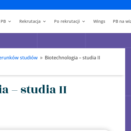
 PB
Rekrutacja
Po rekrutacji
Wings
PB na wiz
erunków studiów
Biotechnologia – studia II
9
a – studia II