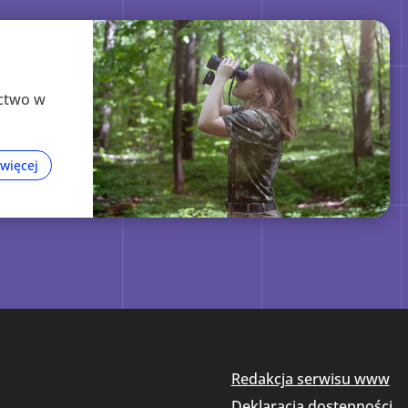
ictwo w
 więcej
Redakcja serwisu www
Deklaracja dostępności