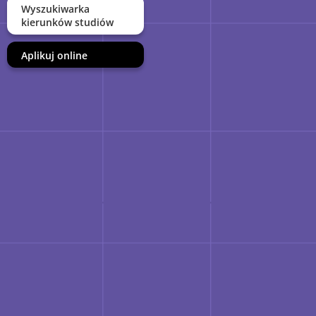
Wyszukiwarka
kierunków studiów
Aplikuj online