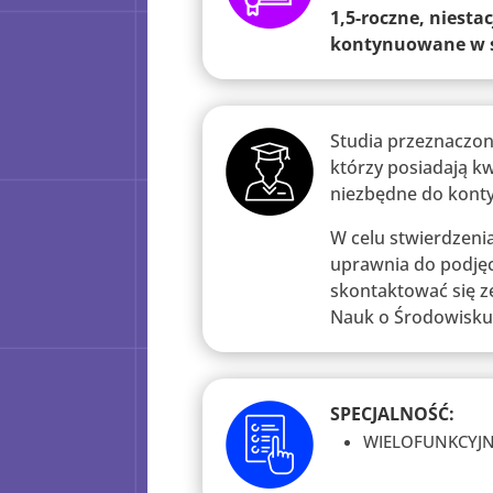
1,5-roczne, niesta
kontynuowane w s
Studia przeznaczon
którzy posiadają kw
niezbędne do konty
W celu stwierdzeni
uprawnia do podjęci
skontaktować się z
Nauk o Środowisku
SPECJALNOŚĆ:
WIELOFUNKCYJ