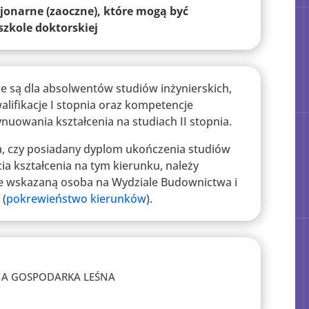
cjonarne (zaoczne), które mogą być
zkole doktorskiej
e są dla absolwentów studiów inżynierskich,
alifikacje I stopnia oraz kompetencje
nuowania kształcenia na studiach II stopnia.
a, czy posiadany dyplom ukończenia studiów
a kształcenia na tym kierunku, należy
e wskazaną osoba na Wydziale Budownictwa i
 (
pokrewieństwo kierunków
).
NA GOSPODARKA LEŚNA