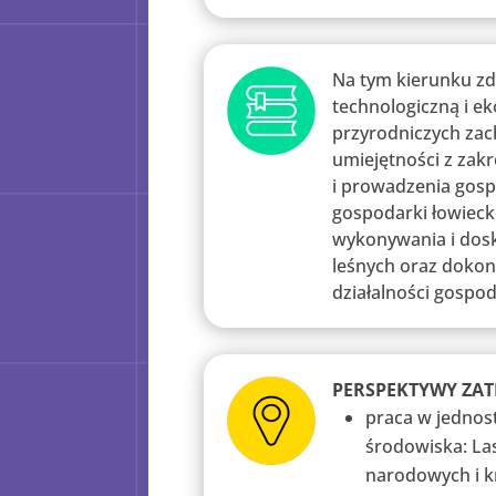
Na tym kierunku zd
technologiczną i e
przyrodniczych zac
umiejętności z zak
i prowadzenia gosp
gospodarki łowiecki
wykonywania i dosk
leśnych oraz doko
działalności gospod
PERSPEKTYWY ZAT
praca w jednos
środowiska: La
narodowych i k