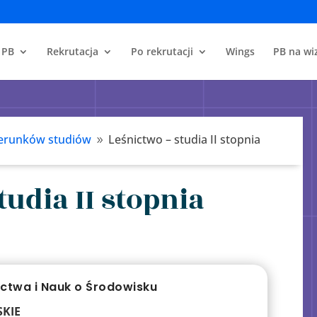
 PB
Rekrutacja
Po rekrutacji
Wings
PB na wiz
erunków studiów
Leśnictwo – studia II stopnia
9
tudia II stopnia
ctwa i Nauk o Środowisku
SKIE