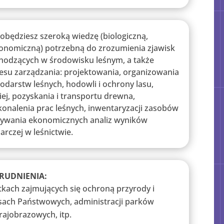
obędziesz szeroką wiedzę (biologiczną,
konomiczną) potrzebną do zrozumienia zjawisk
hodzących w środowisku leśnym, a także
resu zarządzania: projektowania, organizowania
odarstw leśnych, hodowli i ochrony lasu,
ej, pozyskania i transportu drewna,
onalenia prac leśnych, inwentaryzacji zasobów
nywania ekonomicznych analiz wyników
arczej w leśnictwie.
RUDNIENIA:
tkach zajmujących się ochroną przyrody i
sach Państwowych, administracji parków
rajobrazowych, itp.