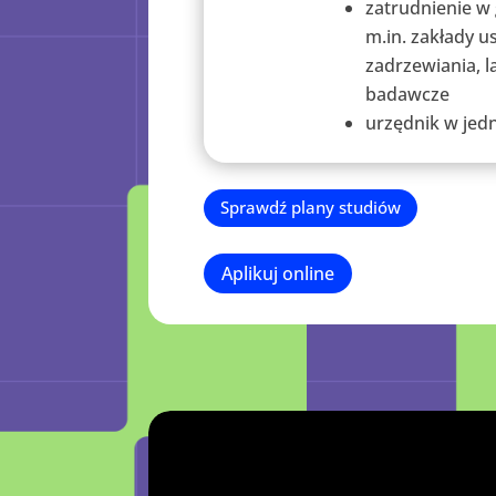
zatrudnienie w 
m.in. zakłady u
zadrzewiania, 
badawcze
urzędnik w jedn
Sprawdź plany studiów
Aplikuj online