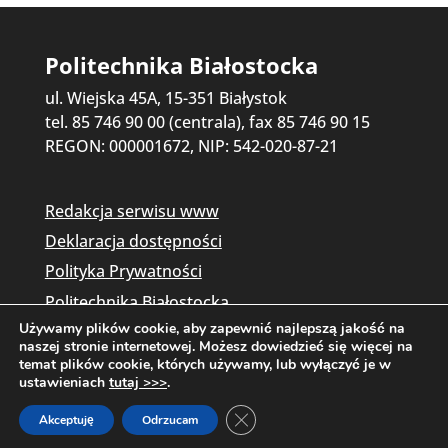
Politechnika Białostocka
ul. Wiejska 45A, 15-351 Białystok
tel. 85 746 90 00 (centrala), fax 85 746 90 15
REGON: 000001672, NIP: 542-020-87-21
Redakcja serwisu www
Deklaracja dostępności
Polityka Prywatności
Politechnika Białostocka
Używamy plików cookie, aby zapewnić najlepszą jakość na
naszej stronie internetowej. Możesz dowiedzieć się więcej na
temat plików cookie, których używamy, lub wyłączyć je w
ustawieniach
tutaj >>>
.
Zamknij panel powiadomień o c
Akceptuję
Odrzucam
Copyright © 2026 Politechnika Białostocka