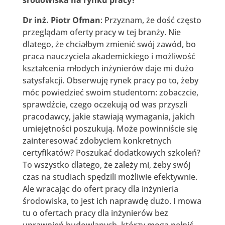
Dr inż. Piotr Ofman
: Przyznam, że dość często
przeglądam oferty pracy w tej branży. Nie
dlatego, że chciałbym zmienić swój zawód, bo
praca nauczyciela akademickiego i możliwość
kształcenia młodych inżynierów daje mi dużo
satysfakcji. Obserwuję rynek pracy po to, żeby
móc powiedzieć swoim studentom: zobaczcie,
sprawdźcie, czego oczekują od was przyszli
pracodawcy, jakie stawiają wymagania, jakich
umiejętności poszukują. Może powinniście się
zainteresować zdobyciem konkretnych
certyfikatów? Poszukać dodatkowych szkoleń?
To wszystko dlatego, że zależy mi, żeby swój
czas na studiach spędzili możliwie efektywnie.
Ale wracając do ofert pracy dla inżynieria
środowiska, to jest ich naprawdę dużo. I mowa
tu o ofertach pracy dla inżynierów bez
uprawnień budowlanych, którzy mogą pełnić