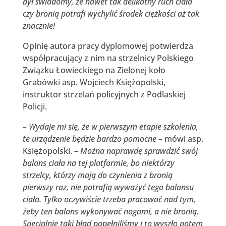
był świadomy, że nawet tak delikatny ruch ciała
czy bronią potrafi wychylić środek ciężkości aż tak
znacznie!
Opinię autora pracy dyplomowej potwierdza
współpracujący z nim na strzelnicy Polskiego
Związku Łowieckiego na Zielonej koło
Grabówki asp. Wojciech Księżopolski,
instruktor strzelań policyjnych z Podlaskiej
Policji.
– Wydaje mi się, że w pierwszym etapie szkolenia,
te urządzenie będzie bardzo pomocne –
mówi asp.
Księżopolski.
– Można naprawdę sprawdzić swój
balans ciała na tej platformie, bo niektórzy
strzelcy, którzy mają do czynienia z bronią
pierwszy raz, nie potrafią wyważyć tego balansu
ciała. Tylko oczywiście trzeba pracować nad tym,
żeby ten balans wykonywać nogami, a nie bronią.
Specjalnie taki błąd popełniliśmy i to wyszło potem