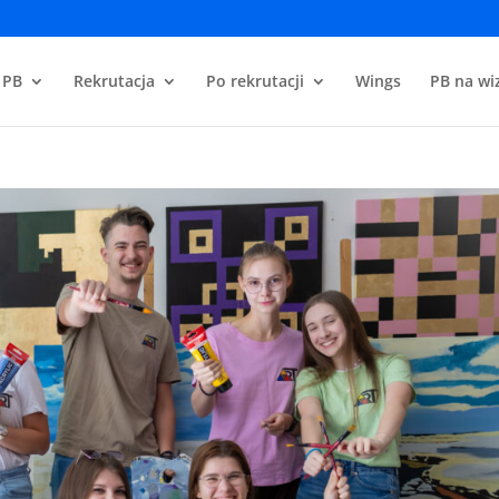
 PB
Rekrutacja
Po rekrutacji
Wings
PB na wiz