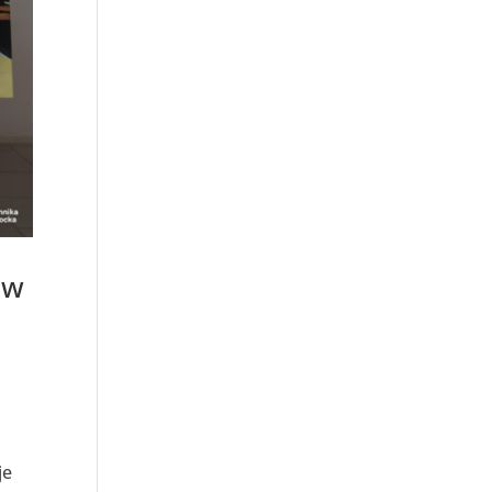
ów
je