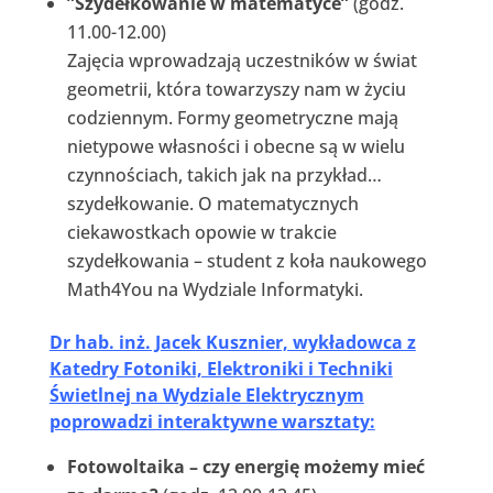
”Szydełkowanie w matematyce”
(godz.
11.00-12.00)
Zajęcia wprowadzają uczestników w świat
geometrii, która towarzyszy nam w życiu
codziennym. Formy geometryczne mają
nietypowe własności i obecne są w wielu
czynnościach, takich jak na przykład…
szydełkowanie. O matematycznych
ciekawostkach opowie w trakcie
szydełkowania – student z koła naukowego
Math4You na Wydziale Informatyki.
Dr hab. inż. Jacek Kusznier, wykładowca z
Katedry Fotoniki, Elektroniki i Techniki
Świetlnej na Wydziale Elektrycznym
poprowadzi interaktywne warsztaty:
Fotowoltaika – czy energię możemy mieć