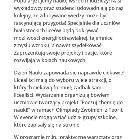
Popularyzujemy naukę wśród młodzieży! Nasi
wykładowcy oraz studenci udowadniają po raz
kolejny, że zdobywane wiedzy może być
fascynującą przygodą! Specjalnie dla uczniów
białostockich liceów będą odkrywać
możliwości energii odnawialnej, tajemnice
zmysłu wzroku, a nawet szydełkować!
Zaprezentują swoje projekty i pasje, które
rozwijają w kołach naukowych.
Dzień Nauki zapowiada się naprawdę ciekawie!
Licealiści mają do wyboru wiele atrakcji, o
których ciekawą formułę zadbali sami…
licealiści. Wydarzenie organizują bowiem
uczniowie tworzący projekt “Poczuj chemię do
nauki!” w ramach Olimpiady Zwolnieni z Teorii.
W evencie mogą wziąć udział grupy szkolne,
które zapisały się na stronie.
W programie m.in.: praktyczne warsztaty oraz