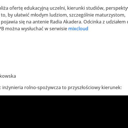
liża ofertę edukacyjną uczelni, kierunki studiów, perspekt
o, by ułatwić młodym ludziom, szczególnie maturzystom,
a pojawia się na antenie Radia Akadera. Odcinka z udziałem 
. PB można wysłuchać w serwisie
mixcloud
jkowska
B: inżynieria rolno-spożywcza to przyszłościowy kierunek: