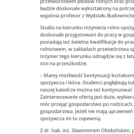
przetwórstwem płodów rolnych oraz prze
będzie doskonale wykształcony na potrze
wyjaśnia profesor z Wydziału Budownict
Studia na kierunku Inżynieria rolno-spoż
doskonale przygotowani do pracy w gospo
posiadają też świetne kwalifikacje do pr
rolnictwem, w zakładach przetwórstwa s
Inżynier tego kierunku odnajdzie się z łat
stoi na przeszkodzie.
– Mamy możliwość kontynuacji kształcenia
spożywcza i leśna. Studenci pogłębiają 
naszej katedrze można też kontynuować 
Zainteresowanie ofertą jest duże, wybier
móc przejąć gospodarstwo po rodzicach, 
gospodarstwa. Jeżeli nie mają uprawnień r
spożywcza im to zapewnią.
Z dr. hab. inż. Sławomirem Obidzińskim, p