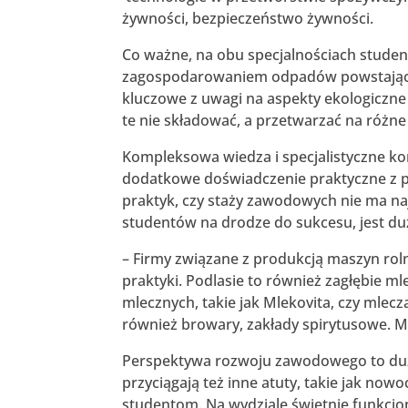
żywności, bezpieczeństwo żywności.
Co ważne, na obu specjalnościach stude
zagospodarowaniem odpadów powstającyc
kluczowe z uwagi na aspekty ekologiczne
te nie składować, a przetwarzać na różn
Kompleksowa wiedza i specjalistyczne k
dodatkowe doświadczenie praktyczne z pe
praktyk, czy staży zawodowych nie ma n
studentów na drodze do sukcesu, jest du
– Firmy związane z produkcją maszyn rol
praktyki. Podlasie to również zagłębie m
mlecznych, takie jak Mlekovita, czy ml
również browary, zakłady spirytusowe. M
Perspektywa rozwoju zawodowego to duż
przyciągają też inne atuty, takie jak now
studentom. Na wydziale świetnie funkcjo