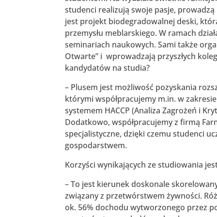
studenci realizują swoje pasje, prowadzą
jest projekt biodegradowalnej deski, kt
przemysłu meblarskiego. W ramach działal
seminariach naukowych. Sami także organ
Otwarte” i wprowadzają przyszłych kolegó
kandydatów na studia?
– Plusem jest możliwość pozyskania rozs
którymi współpracujemy m.in. w zakresie
systemem HACCP (Analiza Zagrożeń i Kry
Dodatkowo, współpracujemy z firmą Far
specjalistyczne, dzięki czemu studenci ucz
gospodarstwem.
Korzyści wynikających ze studiowania jest
– To jest kierunek doskonale skorelowany
związany z przetwórstwem żywności. Róż
ok. 56% dochodu wytworzonego przez pod