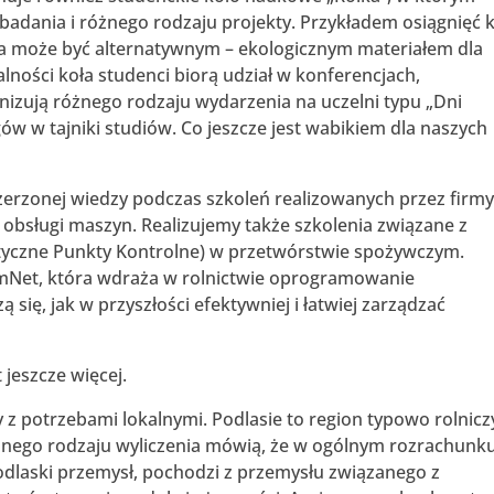
 badania i różnego rodzaju projekty. Przykładem osiągnięć 
óra może być alternatywnym – ekologicznym materiałem dla
ności koła studenci biorą udział w konferencjach,
izują różnego rodzaju wydarzenia na uczelni typu „Dni
w w tajniki studiów. Co jeszcze jest wabikiem dla naszych
zerzonej wiedzy podczas szkoleń realizowanych przez firmy
 obsługi maszyn. Realizujemy także szkolenia związane z
tyczne Punkty Kontrolne) w przetwórstwie spożywczym.
mNet, która wdraża w rolnictwie oprogramowanie
ą się, jak w przyszłości efektywniej i łatwiej zarządzać
 jeszcze więcej.
 z potrzebami lokalnymi. Podlasie to region typowo rolnicz
nego rodzaju wyliczenia mówią, że w ogólnym rozrachunk
laski przemysł, pochodzi z przemysłu związanego z