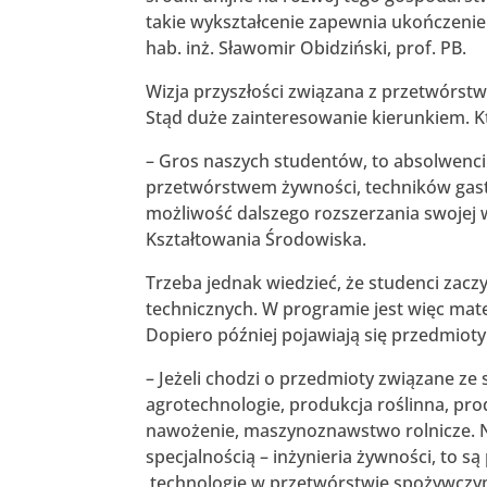
takie wykształcenie zapewnia ukończenie
hab. inż. Sławomir Obidziński, prof. PB.
Wizja przyszłości związana z przetwórst
Stąd duże zainteresowanie kierunkiem. Kt
– Gros naszych studentów, to absolwenci
przetwórstwem żywności, techników gastr
możliwość dalszego rozszerzania swojej w
Kształtowania Środowiska.
Trzeba jednak wiedzieć, że studenci zac
technicznych. W programie jest więc mat
Dopiero później pojawiają się przedmiot
– Jeżeli chodzi o przedmioty związane ze 
agrotechnologie, produkcja roślinna, pro
nawożenie, maszynoznawstwo rolnicze. Na
specjalnością – inżynieria żywności, to 
technologie w przetwórstwie spożywcz