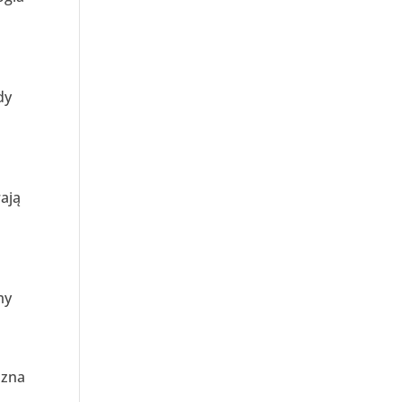
dy
ają
my
azna