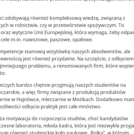
nci zdobywają również kompleksową wiedzę, związaną z
h w rolnictwie, czy w przetwórstwie spożywczym. To
 oraz wytyczne Unii Europejskiej, która wymaga, żeby odpa
e cele m.in. nawozowe, paszowe, opałowe.
ompetencje stanowią wizytówkę naszych absolwentów, ale
wnością jest również przydatne. Na szczęście, z odbyciem
ajmniejszego problemu, a renomowanych firm, które wspier
żo.
niczych bardzo chętnie przyjmują naszych studentów na
leczarskie, a więc firmy związane z produkcją produktów
eczarnie w Hajnówce, mleczarnie w Mońkach. Dodatkowo ma
ożliwości odbycia praktyk jest całe mnóstwo.
a motywacja do rozpoczęcia studiów, choć kandydatów
oczesne laboratoria, młoda kadra, która jest niezwykle przyj
nuje również studenckie koło naukowe „Rolka”, w którym