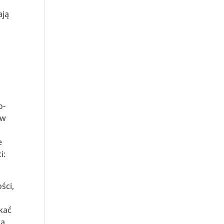
ają
o-
 w
e
i:
ści,
kać
 a