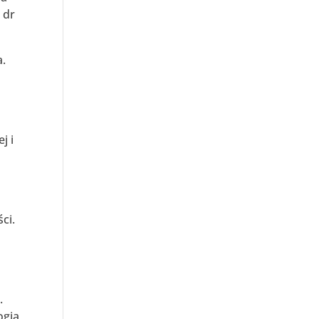
 dr
a.
j i
ci.
.
ogia