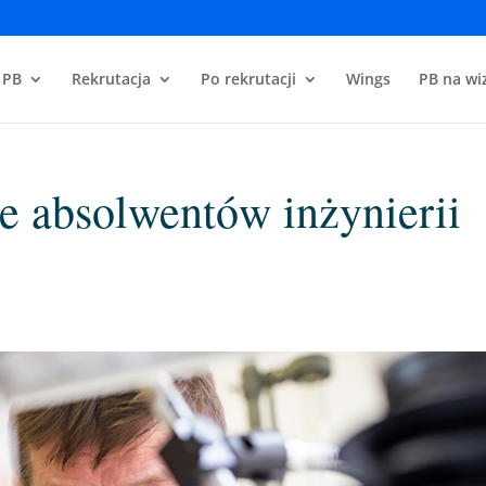
 PB
Rekrutacja
Po rekrutacji
Wings
PB na wiz
je absolwentów inżynierii