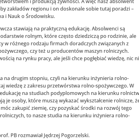
twórstwem i produkcją żywności. A więc nasz absolwent
by zakładów regionu i on doskonale sobie tutaj poradzi –
wa i Nauk o Środowisku.
ywcza stawiają na praktyczną edukację. Absolwenci są
darstwie rolnym, które często dziedziczą po rodzinie, ale
acy w różnego rodzaju firmach doradczych związanych z
pożywczego, czy też u producentów maszyn rolniczych.
wością na rynku pracy, ale jeśli chce pogłębiać wiedzę, nic n
 na drugim stopniu, czyli na kierunku inżynieria rolno-
tutaj wiedzę z zakresu przetwórstwa rolno-spożywczego. W
edukację na studiach podyplomowych na kierunku rolnict
ają je osoby, które muszą wykazać wykształcenie rolnicze, ż
móc zakupić ziemię, czy pozyskać środki na rozwój tego
olniczych, to nasze studia na kierunku inżyniera rolno-
rof. PB rozmawiał Jędrzej Pogorzelski.