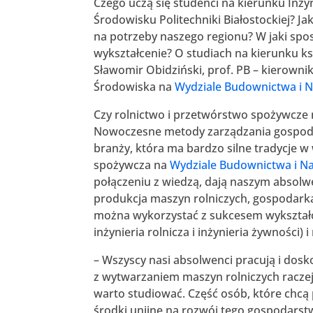
Czego uczą się studenci na kierunku Inż
Środowisku Politechniki Białostockiej? Ja
na potrzeby naszego regionu? W jaki sp
wykształcenie? O studiach na kierunku ks
Sławomir Obidziński, prof. PB – kierownik
Środowiska na
Wydziale Budownictwa i Na
Czy rolnictwo i przetwórstwo spożywcze 
Nowoczesne metody zarządzania gospodar
branży, która ma bardzo silne tradycje w
spożywcza na
Wydziale Budownictwa i N
połączeniu z wiedzą, dają naszym absolwe
produkcja maszyn rolniczych, gospodark
można wykorzystać z sukcesem wykształce
inżynieria rolnicza i inżynieria żywności) i
– Wszyscy nasi absolwenci pracują i dos
z wytwarzaniem maszyn rolniczych raczej 
warto studiować. Część osób, które chcą
środki unijne na rozwój tego gospodarstw