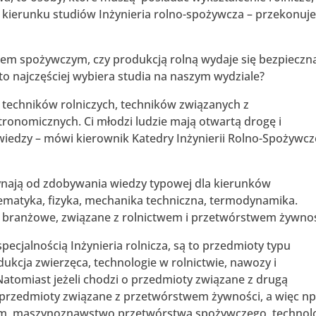
 kierunku studiów Inżynieria rolno-spożywcza – przekonuje
wem spożywczym, czy produkcją rolną wydaje się bezpieczn
o najczęściej wybiera studia na naszym wydziale?
 techników rolniczych, techników związanych z
onomicznych. Ci młodzi ludzie mają otwartą drogę i
iedzy – mówi kierownik Katedry Inżynierii Rolno-Spożywcze
zynają od zdobywania wiedzy typowej dla kierunków
ematyka, fizyka, mechanika techniczna, termodynamika.
y branżowe, związane z rolnictwem i przetwórstwem żywnoś
specjalnością Inżynieria rolnicza, są to przedmioty typu
dukcja zwierzęca, technologie w rolnictwie, nawozy i
tomiast jeżeli chodzi o przedmioty związane z drugą
są przedmioty związane z przetwórstwem żywności, a więc np
ym, maszynoznawstwo przetwórstwa spożywczego, technol