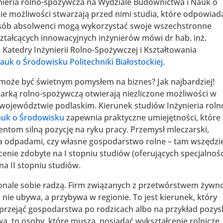
ynieria rolno-spożywcza na Wydziale Budownictwa i Nauk o
kie możliwości stwarzają przed nimi studia, które odpowiad
osób absolwenci mogą wykorzystać swoje wszechstronne
ztałcących innowacyjnych inżynierów mówi dr hab. inż.
 Katedry Inżynierii Rolno-Spożywczej i Kształtowania
uk o Środowisku Politechniki Białostockiej
.
może być świetnym pomysłem na biznes? Jak najbardziej!
ką rolno-spożywczą otwierają niezliczone możliwości w
 województwie podlaskim. Kierunek studiów Inżynieria roln
auk o Środowisku
zapewnia praktyczne umiejętności, które
ntom silną pozycję na ryku pracy. Przemysł mleczarski,
a odpadami, czy własne gospodarstwo rolne – tam wszędzi
nie zdobyte na I stopniu studiów (oferujących specjalnośc
 na II stopniu studiów.
konale sobie radzą. Firm związanych z przetwórstwem żywno
nie ubywa, a przybywa w regionie. To jest kierunek, który
 przejąć gospodarstwa po rodzicach albo na przykład pozys
a, to osoby, które muszą posiadać wykształcenie rolnicze,