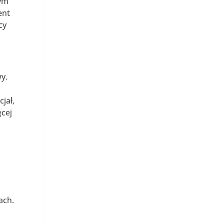
dym
ent
cy
y.
jał,
ęcej
ach.