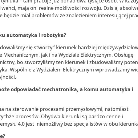
tyniuka – tam pracuje już ponad dwa tysiące osób. W każ
wenci, mają oni realne możliwości rozwoju. Dzisiaj absolw
ie będzie miał problemów ze znalezieniem interesującej pra
nku automatyka i robotyka?
dowaliśmy się stworzyć kierunek bardziej międzywydziałow
le Mechanicznym, jak i na Wydziale Elektrycznym. Obsługę
iczny, bo stworzyliśmy ten kierunek i zbudowaliśmy potenc
otyka. Wspólnie z Wydziałem Elektrycznym wprowadzamy wi
jności.
 może odpowiadać mechatronika, a komu automatyka i
na na sterowanie procesami przemysłowymi, natomiast
tychże procesów. Obydwa kierunki są bardzo cenne i
emysłu 4.0 jest niemożliwy bez specjalistów w obu kierunk
e?