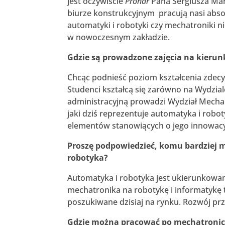
jest oczywiście
Pronar
Pana Sergiusza Mar
biurze konstrukcyjnym pracują nasi absol
automatyki i robotyki czy mechatroniki n
w nowoczesnym zakładzie.
Gdzie są prowadzone zajęcia na kieru
Chcąc podnieść poziom kształcenia zdecy
Studenci kształcą się zarówno na Wydzia
administracyjną prowadzi Wydział Mechan
jaki dziś reprezentuje automatyka i rob
elementów stanowiących o jego innowacy
Proszę podpowiedzieć, komu bardziej
robotyka?
Automatyka i robotyka jest ukierunkowa
mechatronika na robotykę i informatykę 
poszukiwane dzisiaj na rynku. Rozwój prz
Gdzie można pracować po mechatronic