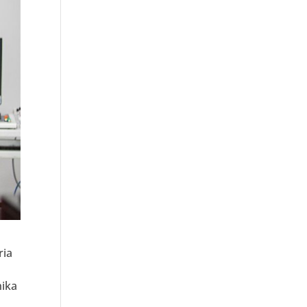
ria
nika