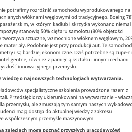
iaj nie potrafimy rozróżnić samochodu wyprodukowanego na
acnianych włóknami węglowymi od tradycyjnego. Boeing 78
pasażerskim, w którym kadłub i skrzydła wykonano niemal
mpozyty stanowią 50% ciężaru samolotu (80% objętości
ie tworzywa sztuczne, wzmocnione włóknem węglowym, 2
ne materiały. Podobnie jest przy produkcji aut. Te samochod
ametry i są bardziej ekonomiczne. Dziś potrzebne są zupełn
nteligentne, również z pamięcią kształtu i innymi cechami.
przyszłość innowacyjnego przemysłu.
eż wiedzę o najnowszych technologiach wytwarzania.
kładowców specjalistyczne szkolenia prowadzone razem z
tali. Przedsiębiorcy ukierunkowani na wytwarzanie – włącz
 dla przemysłu, ale zmuszają tym samym naszych wykładow
studenci mają dostęp do aktualnej wiedzy z zakresu
 we współczesnym przemyśle maszynowym.
na zajęciach mogą poznać przyszłych pracodawców!