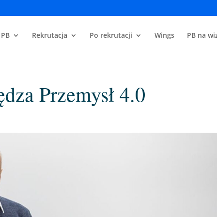
 PB
Rekrutacja
Po rekrutacji
Wings
PB na wiz
ędza Przemysł 4.0