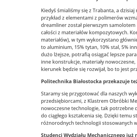
Kiedyś śmialiśmy się z Trabanta, a dzis
przykład z elementami z polimerów wzm
dreamliner został pierwszym samolotem 
całości z materiałów kompozytowych. Ko
materiałów), w tym wykorzystano główn
to aluminium, 15% tytan, 10% stal, 5% in
dużo lżejsze, potrafią osiągać lepsze par
inne konstrukcje, materiały nowoczesne, i
kierunek będzie się rozwijał, bo to jest 
Politechnika Białostocka przekazuje t
Staramy się przygotować dla naszych wy
przedsiębiorcami, z Klastrem Obróbki Me
nowoczesne technologie, tak potrzebne
do ciągłego kształcenia się. Dzięki temu 
różnorodnych technologii stosowanych
Studenci Wydziału Mechanicznego już 