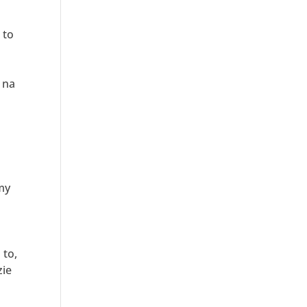
 to
 na
my
 to,
zie