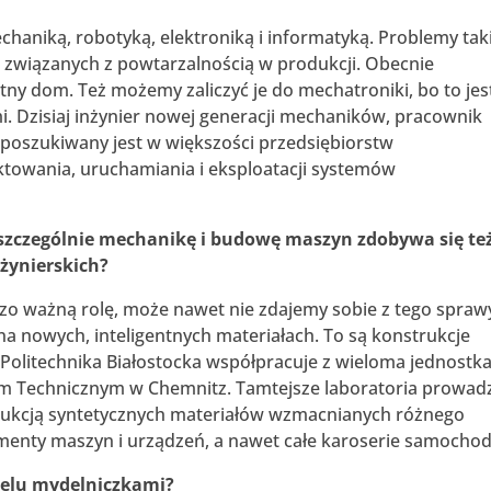
chaniką, robotyką, elektroniką i informatyką. Problemy tak
 związanych z powtarzalnością w produkcji. Obecnie
ny dom. Też możemy zaliczyć je do mechatroniki, bo to jes
. Dzisiaj inżynier nowej generacji mechaników, pracownik
poszukiwany jest w większości przedsiębiorstw
ektowania, uruchamiania i eksploatacji systemów
szczególnie mechanikę i budowę maszyn zdobywa się te
żynierskich?
o ważną rolę, może nawet nie zdajemy sobie z tego spraw
na nowych, inteligentnych materiałach. To są konstrukcje
 Politechnika Białostocka współpracuje z wieloma jednost
m Technicznym w Chemnitz. Tamtejsze laboratoria prowad
ukcją syntetycznych materiałów wzmacnianych różnego
enty maszyn i urządzeń, a nawet całe karoserie samocho
relu mydelniczkami?