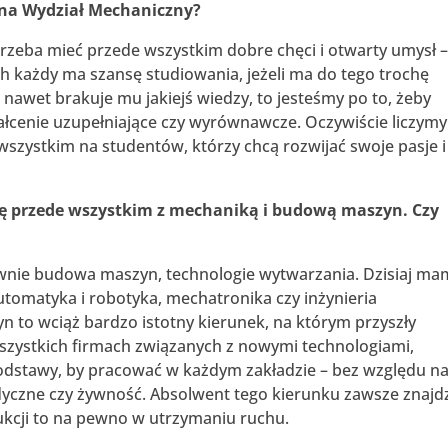
ę na Wydział Mechaniczny?
rzeba mieć przede wszystkim dobre chęci i otwarty umysł –
ach każdy ma szansę studiowania, jeżeli ma do tego trochę
i nawet brakuje mu jakiejś wiedzy, to jesteśmy po to, żeby
łcenie uzupełniające czy wyrównawcze. Oczywiście liczymy
szystkim na studentów, którzy chcą rozwijać swoje pasje i
ię przede wszystkim z mechaniką i budową maszyn. Czy
ównie budowa maszyn, technologie wytwarzania. Dzisiaj ma
automatyka i robotyka, mechatronika czy inżynieria
to wciąż bardzo istotny kierunek, na którym przyszły
szystkich firmach związanych z nowymi technologiami,
dstawy, by pracować w każdym zakładzie – bez względu na
yczne czy żywność. Absolwent tego kierunku zawsze znajd
ukcji to na pewno w utrzymaniu ruchu.