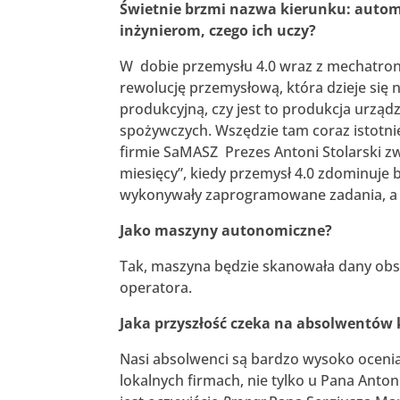
Świetnie brzmi nazwa kierunku: automa
inżynierom, czego ich uczy?
W dobie przemysłu 4.0 wraz z mechatron
rewolucję przemysłową, która dzieje się 
produkcyjną, czy jest to produkcja urzą
spożywczych. Wszędzie tam coraz istotnie
firmie SaMASZ Prezes Antoni Stolarski zwr
miesięcy”, kiedy przemysł 4.0 zdominuje 
wykonywały zaprogramowane zadania, a m
Jako maszyny autonomiczne?
Tak, maszyna będzie skanowała dany obsz
operatora.
Jaka przyszłość czeka na absolwentów
Nasi absolwenci są bardzo wysoko ocenia
lokalnych firmach, nie tylko u Pana Anto