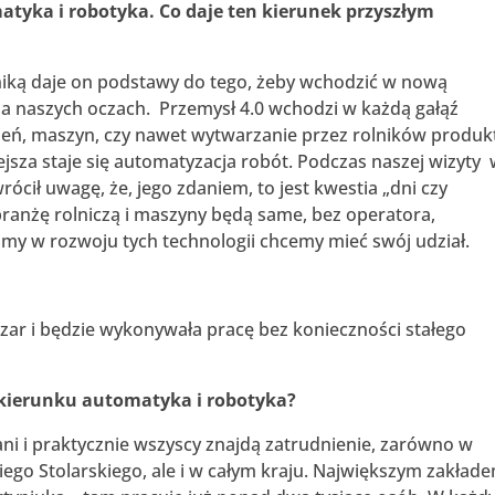
tyka i robotyka. Co daje ten kierunek przyszłym
iką daje on podstawy do tego, żeby wchodzić w nową
na naszych oczach. Przemysł 4.0 wchodzi w każdą gałąź
dzeń, maszyn, czy nawet wytwarzanie przez rolników produ
jsza staje się automatyzacja robót. Podczas naszej wizyty
ócił uwagę, że, jego zdaniem, to jest kwestia „dni czy
branżę rolniczą i maszyny będą same, bez operatora,
y w rozwoju tych technologii chcemy mieć swój udział.
ar i będzie wykonywała pracę bez konieczności stałego
 kierunku automatyka i robotyka?
ni i praktycznie wszyscy znajdą zatrudnienie, zarówno w
niego Stolarskiego, ale i w całym kraju. Największym zakład