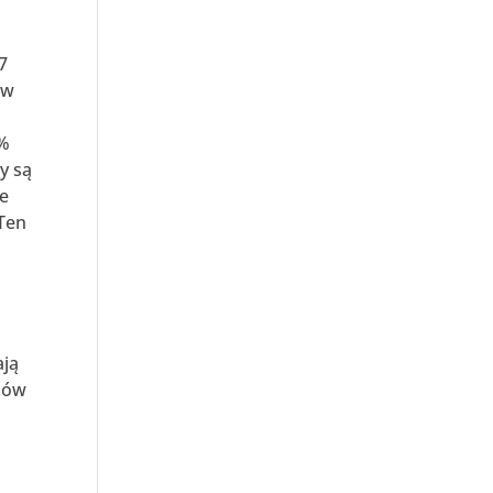
7
 w
0%
y są
ie
 Ten
ają
ców