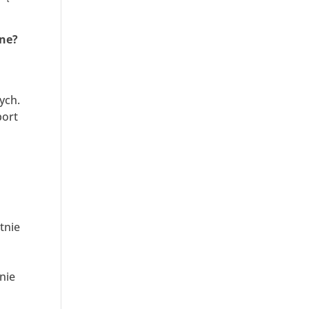
zne?
ych.
port
tnie
nie