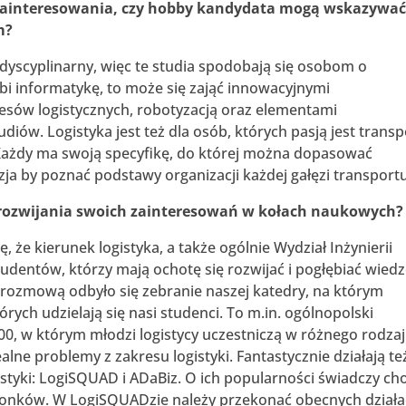
e zainteresowania, czy hobby kandydata mogą wskazywać
m?
rdyscyplinarny, więc te studia spodobają się osobom o
ubi informatykę, to może się zająć innowacyjnymi
ocesów logistycznych, robotyzacją oraz elementami
ów. Logistyka jest też dla osób, których pasją jest transp
. Każdy ma swoją specyfikę, do której można dopasować
zja by poznać podstawy organizacji każdej gałęzi transportu
ć rozwijania swoich zainteresowań w kołach naukowych?
ę, że kierunek logistyka, a także ogólnie Wydział Inżynierii
udentów, którzy mają ochotę się rozwijać i pogłębiać wied
rozmową odbyło się zebranie naszej katedry, na którym
tórych udzielają się nasi studenci. To m.in. ogólnopolski
0, w którym młodzi logistycy uczestniczą w różnego rodza
lne problemy z zakresu logistyki. Fantastycznie działają te
styki: LogiSQUAD i ADaBiz. O ich popularności świadczy ch
łonków. W LogiSQUADzie należy przekonać obecnych działa