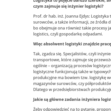
Logistyka to pojęcie bardzo szerokie, a
czym zajmuje się inżynier logistyki?
Prof. dr hab. inż. Joanna Ejdys: Logistyk
surowców, a także informacji, ze źródła 
bo obejmuje ona również takie procesy j
logistics, czyli gospodarkę odpadami.
Więc absolwent logistyki znajdzie prac
Tak, zgadza się. Specjalistów, czyli inży
transportowe, które zajmuje się przewoż
ogólnie – organizacją procesów logistycz
logistyczne funkcjonują także w typowyc
produkcyjne ma bowiem tzw. logistykę w
magazynów surowców, czy półproduktów o
Dlatego w przedsiębiorstwach produkcyj
Jakie są główne zadania inżyniera logis
Żeby odpowiedzieć na to pytanie, proponu