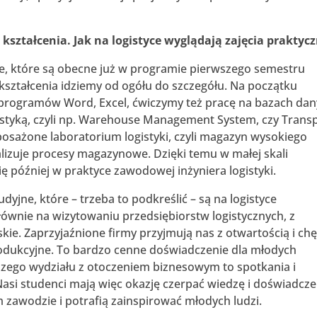
ształcenia. Jak na logistyce wyglądają zajęcia praktyc
ne, które są obecne już w programie pierwszego semestru
 kształcenia idziemy od ogółu do szczegółu. Na początku
rogramów Word, Excel, ćwiczymy też pracę na bazach dan
logistyką, czyli np. Warehouse Management System, czy Trans
ażone laboratorium logistyki, czyli magazyn wysokiego
lizuje procesy magazynowe. Dzięki temu w małej skali
ę później w praktyce zawodowej inżyniera logistyki.
yjne, które – trzeba to podkreślić – są na logistyce
wnie na wizytowaniu przedsiębiorstw logistycznych, z
ie. Zaprzyjaźnione firmy przyjmują nas z otwartością i chę
odukcyjne. To bardzo cenne doświadczenie dla młodych
szego wydziału z otoczeniem biznesowym to spotkania i
Nasi studenci mają więc okazję czerpać wiedzę i doświadcze
m zawodzie i potrafią zainspirować młodych ludzi.