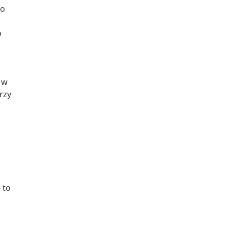
 o
o
i
 w
rzy
i
 to