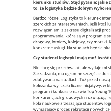
kierunku studiów. Stąd pytanie: jaki
to, że logistyka będzie dobrym wybore
Bardzo różne! Logistyka to kierunek inte
szerokich zainteresowaniach. Jeśli ktoś l
rozwiązaniami z zakresu digitalizacji pr
programowania, które są w programie studi
drogowy, lotniczy, kolejowy, czy morski
konkretne usługi. Na studiach będzie oka
Czy studenci logistyki mają możliwoś
Nie chcę się przechwalać, ale wydaje mi si
Zarządzania, ma ogromne szczęście do st
zdobywaną na studiach. Tuż przed naszą 
koleżanka wyliczała liczne inicjatywy, w k
program i konkurs o nazwie Top Young 10
konkurencjach grupowych i rozwiązują rea
koła naukowe zrzeszające studentów logi
wymagający proces rekrutacji nowych cz