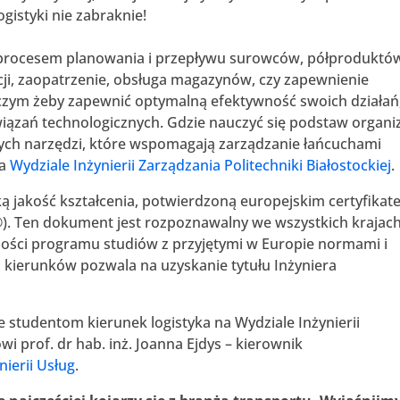
ogistyki nie zabraknie!
 procesem planowania i przepływu surowców, półproduktów
ji, zaopatrzenie, obsługa magazynów, czy zapewnienie
czym żeby zapewnić optymalną efektywność swoich działań
iązań technologicznych. Gdzie nauczyć się podstaw organiz
nych narzędzi, które wspomagają zarządzanie łańcuchami
na
Wydziale Inżynierii Zarządzania Politechniki Białostockiej
.
 jakość kształcenia, potwierdzoną europejskim certyfika
). Ten dokument jest rozpoznawalny we wszystkich krajac
ności programu studiów z przyjętymi w Europie normami i
ierunków pozwala na uzyskanie tytułu Inżyniera
e studentom kierunek logistyka na Wydziale Inżynierii
wi prof. dr hab. inż. Joanna Ejdys – kierownik
nierii Usług
.