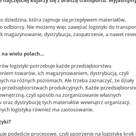
le najczęściej kojarzy się z branżą transportu. Wyjaśnijm
a to dziedzina, która zajmuje się przepływem materiałów,
do odbiorcy. Nie możemy więc zawężać logistyki do transpor
ak magazynowanie, dystrybucja, zaopatrzenie, a nawet reve
ę na wielu polach…
nierów logistyki potrzebuje każde przedsiębiorstwo
eniem towarów, ich magazynowaniem, dystrybucją, czyli
nych na różnych poziomach. Ale trzeba zaznaczyć, że działy
h przedsiębiorstwach produkcyjnych. Każde przedsiębiors
ewnętrzną, czyli sposób na zorganizowanie własnych
raz dystrybucję tych materiałów wewnątrz organizacji.
nych logistyka również ma zastosowanie.
tyki?
ję podejście procesowe, czyli spojrzenie na logistykę krok