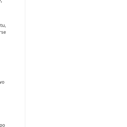
y,
tu,
rse
two
 po