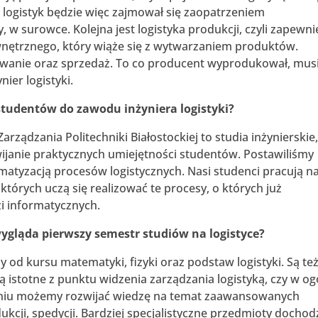
logistyk będzie więc zajmował się zaopatrzeniem
 w surowce. Kolejna jest logistyka produkcji, czyli zapewni
nętrznego, który wiąże się z wytwarzaniem produktów.
anie oraz sprzedaż. To co producent wyprodukował, mus
nier logistyki.
 studentów do zawodu inżyniera logistyki?
Zarządzania Politechniki Białostockiej to studia inżynierskie
ijanie praktycznych umiejętności studentów. Postawiliśmy
matyzacją procesów logistycznych. Nasi studenci pracują n
tórych uczą się realizować te procesy, o których już
i informatycznych.
ygląda pierwszy semestr studiów na logistyce?
od kursu matematyki, fizyki oraz podstaw logistyki. Są te
ą istotne z punktu widzenia zarządzania logistyką, czy w og
aniu możemy rozwijać wiedzę na temat zaawansowanych
ukcji, spedycji. Bardziej specjalistyczne przedmioty dochod