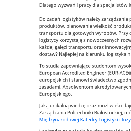
Dlatego wyzwań i pracy dla specjalistów l
Do zadań logistyków należy zarządzanie
produktów, planowanie wielkość produkc
transportu dla gotowych wyrobów. Przy 
logistycy korzystają z nowoczesnych rozw
każdej gałęzi transportu oraz innowacyj
dostaw? Najlepiej na kierunku logistyka 
To studia zapewniające studentom wysoką
European Accredited Engineer (EUR-ACE®
europejskich i stanowi świadectwo zgod
zasadami. Absolwentom akredytowanych k
Europejskiego.
Jaką unikalną wiedzę oraz możliwości daj
Zarządzania Politechniki Białostockiej, mó
Międzynarodowej Katedry Logistyki i Inży