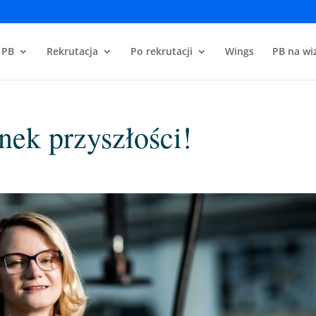
 PB
Rekrutacja
Po rekrutacji
Wings
PB na wiz
nek przyszłości!