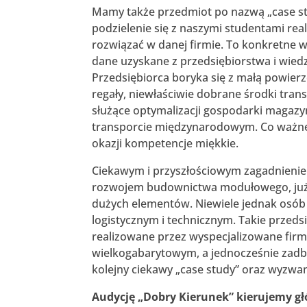
Mamy także przedmiot po nazwą „case stu
podzielenie się z naszymi studentami re
rozwiązać w danej firmie. To konkretne w
dane uzyskane z przedsiębiorstwa i wiedz
Przedsiębiorca boryka się z małą powier
regały, niewłaściwie dobrane środki tran
służące optymalizacji gospodarki magazy
transporcie międzynarodowym. Co ważne 
okazji kompetencje miękkie.
Ciekawym i przyszłościowym zagadnienie
rozwojem budownictwa modułowego, już
dużych elementów. Niewiele jednak osó
logistycznym i technicznym. Takie przeds
realizowane przez wyspecjalizowane firm
wielkogabarytowym, a jednocześnie zadb
kolejny ciekawy „case study” oraz wyzwa
Audycję „Dobry Kierunek” kierujemy gł