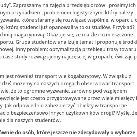
dy”. Zapraszamy na zajęcia przedsiębiorców i prosimy ich
alnym przypadkiem, problemem logistycznym, który należy
yzwanie, które staramy się rozwiązać wspólnie, w oparciu 
ę, którą studenci już opanowali w toku studiów. Przykład?
zchnią magazynową. Okazuje się, że ma źle rozmieszczone
sportu. Grupa studentów analizuje temat i proponuje środk
nowej. Inny problem: optymalizacja przebiegu trasy towaru
case study rozwiązujemy najczęściej w grupach, ćwicząc p
m jest również transport wielkogabarytowy. W związku z
 dziś możemy na naszych drogach obserwować transport
b wie, że to ogromne wyzwanie, zarówno pod względem
ięwzięcie jest często przygotowywane przez wiele miesięcy 
y. Jak odpowiednio zabezpieczyć obiekty w transporcie
ać o bezpieczeństwo innych użytkowników drogi? Myślę, że
nie dla naszych studentów.
ównie do osób, które jeszcze nie zdecydowały o wyborze