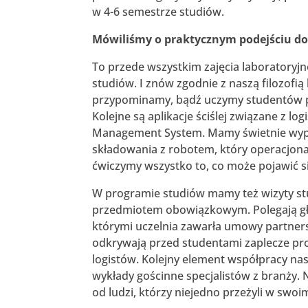
w 4-6 semestrze studiów.
Mówiliśmy o praktycznym podejściu do k
To przede wszystkim zajęcia laboratoryj
studiów. I znów zgodnie z naszą filozofią
przypominamy, bądź uczymy studentów p
Kolejne są aplikacje ściślej związane z 
Management System. Mamy świetnie wypos
składowania z robotem, który operacjona
ćwiczymy wszystko to, co może pojawić si
W programie studiów mamy też wizyty stud
przedmiotem obowiązkowym. Polegają głó
którymi uczelnia zawarła umowy partnersk
odkrywają przed studentami zaplecze pr
logistów. Kolejny element współpracy na
wykłady gościnne specjalistów z branży. 
od ludzi, którzy niejedno przeżyli w swoi