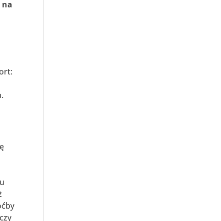
 na
ort:
.
zę
ju
ż
oćby
czy