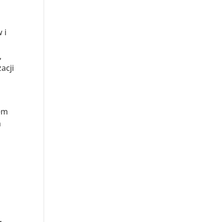
 i
,
acji
tem
h