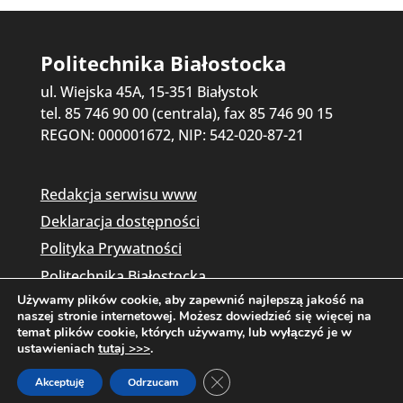
Politechnika Białostocka
ul. Wiejska 45A, 15-351 Białystok
tel. 85 746 90 00 (centrala), fax 85 746 90 15
REGON: 000001672, NIP: 542-020-87-21
Redakcja serwisu www
Deklaracja dostępności
Polityka Prywatności
Politechnika Białostocka
Używamy plików cookie, aby zapewnić najlepszą jakość na
naszej stronie internetowej. Możesz dowiedzieć się więcej na
temat plików cookie, których używamy, lub wyłączyć je w
ustawieniach
tutaj >>>
.
Zamknij panel powiadomień o c
Akceptuję
Odrzucam
Copyright © 2026 Politechnika Białostocka