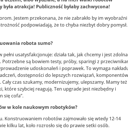
 była atrakcja! Publiczność byłaby zachwycona!
rom. Jestem przekonana, że nie zabrakło by im wyobraźni 
trożność podpowiadają, że to chyba niezbyt dobry pomysł.
truowania robota sumo?
pełni usatysfakcjonuje: działa tak, jak chcemy i jest zdoln
 Potrzebne są bowiem testy, próby, sparingi z przeciwnika
 wprowadzenie udoskonaleń i poprawek. To wymaga nakład
świadczeń, dostępności do lepszych rozwiązań, komponentów
e. Cały czas szukamy, modernizujemy, ulepszamy. Mamy też
i, które szybciej reagują. Ten upgrade jest niezbędny i
n się cofa”.
ntów w kole naukowym robotyków?
mu. Konstruowaniem robotów zajmowało się wtedy 12-14
 kilku lat, koło rozrosło się do prawie setki osób.