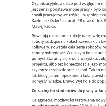
Organizacyjnie, a także pod względem mo
jest sens i podstawa mojej pracy – było 
chwili pracujemy we trójkę – współopie
Kazimierz Dzierżek, prof. PB oraz dr inż. 
Maciej Rećko.
Powstają u nas konstrukcje naprawdę róż
roboty jeżdżące na kołach szwedzkich tzw.
Followery. Powstała cała seria robotów M
roboty hybrydowe. W naszym kole student
pomysł. Staramy się zrobić wszystko, że
projektu, albo też koniecznością jego mo
czy może trzeba dobrać zespół. Tak to mni
lat, kiedy jestem opiekunem koła, powstał
pomysły, wiedzę. Brawo Wy! Pole do popis
Co zachęciło studentów do pracy w kol
Osiągnięcia, możliwości testowania nowyc
przede wszystkim ciekawość! Myślę, że ob