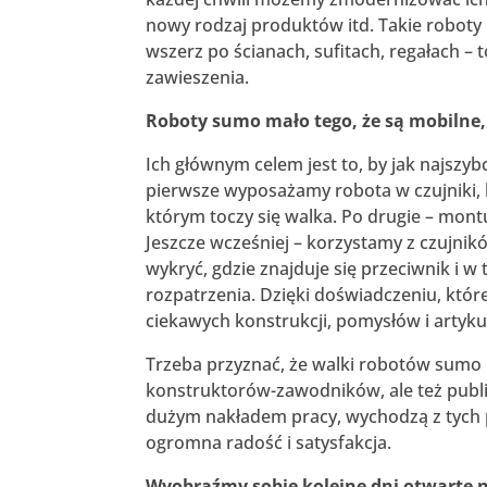
nowy rodzaj produktów itd. Takie roboty 
wszerz po ścianach, sufitach, regałach 
zawieszenia.
Roboty sumo mało tego, że są mobilne, 
Ich głównym celem jest to, by jak najszyb
pierwsze wyposażamy robota w czujniki, k
którym toczy się walka. Po drugie – mont
Jeszcze wcześniej – korzystamy z czujnik
wykryć, gdzie znajduje się przeciwnik i w
rozpatrzenia. Dzięki doświadczeniu, któr
ciekawych konstrukcji, pomysłów i arty
Trzeba przyznać, że walki robotów sumo 
konstruktorów-zawodników, ale też publ
dużym nakładem pracy, wychodzą z tych 
ogromna radość i satysfakcja.
Wyobraźmy sobie kolejne dni otwarte na