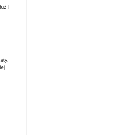
uż i
o
aty.
iej