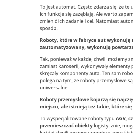
To jest automat. Często zdarza się, że t
ich funkcje się zazębiają. Ale warto zap
zmienić ich zadanie i cel. Natomiast auto
sposób.
Roboty, które w fabryce aut wykonują n
zautomatyzowany, wykonują powtarzal
Tak, ponieważ w każdej chwili możemy zmi
zamiast karoserii, wykonywały elementy
skręcały komponenty auta. Ten sam robot
polega na tym, że roboty przemysłowe są
uniwersalne.
Roboty przemysłowe kojarzą się najcz
miejscu, ale istnieją też takie, które s
To wyspecjalizowane roboty typu
AGV, cz
przemieszczać obiekty
logistycznie, mo
każdej chwili możemy zmodernizować ich 