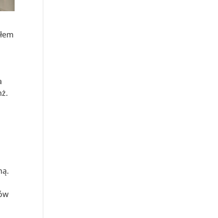
ołem
a
nż.
ną.
tów