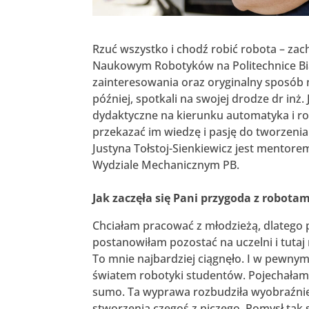
Rzuć wszystko i chodź robić robota – zac
Naukowym Robotyków na Politechnice Biał
zainteresowania oraz oryginalny sposób 
później, spotkali na swojej drodze dr inż.
dydaktyczne na kierunku automatyka i r
przekazać im wiedzę i pasję do tworzenia 
Justyna Tołstoj-Sienkiewicz jest mento
Wydziale Mechanicznym PB.
Jak zaczęła się Pani przygoda z robo
Chciałam pracować z młodzieżą, dlatego
postanowiłam pozostać na uczelni i tutaj
To mnie najbardziej ciągnęło. I w pewn
światem robotyki studentów. Pojechałam
sumo. Ta wyprawa rozbudziła wyobraźnię
stworzenia czegoś z niczego. Pomysł tak 