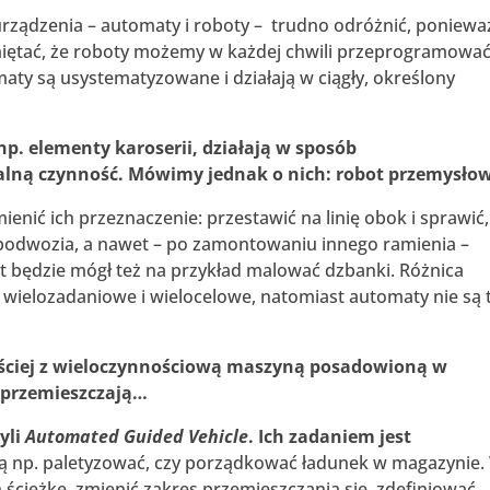
e urządzenia – automaty i roboty – trudno odróżnić, poniewa
amiętać, że roboty możemy w każdej chwili przeprogramować
maty są usystematyzowane i działają w ciągły, określony
p. elementy karoserii, działają w sposób
ną czynność. Mówimy jednak o nich: robot przemysło
enić ich przeznaczenie: przestawić na linię obok i sprawić,
 podwozia, a nawet – po zamontowaniu innego ramienia –
 będzie mógł też na przykład malować dzbanki. Różnica
 wielozadaniowe i wielocelowe, natomiast automaty nie są 
ęściej z wieloczynnościową maszyną posadowioną w
ię przemieszczają…
yli
Automated Guided Vehicle
. Ich zadaniem jest
gą np. paletyzować, czy porządkować ładunek w magazynie.
ścieżkę, zmienić zakres przemieszczania się, zdefiniować