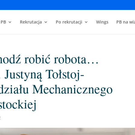
 PB
Rekrutacja
Po rekrutacji
Wings
PB na wiz
hodź robić robota…
 Justyną Tołstoj-
działu Mechanicznego
stockiej
2