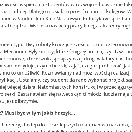
żliwości wspierania studentów w rozwoju – bo właśnie tak
coraz trudniej. Dlatego musiałam prosić o pomoc kolegów. W 
kunami w Studenckim Kole Naukowym Robotyków są dr hab. 
Rafał Grądzki. Wspiera nas w tej pracy kolega z katedry mgr 
nego typu. Były roboty kroczące sześcionożne, czteronożn
 Mecanum. Były roboty, które śmigały po linii, czyli tzw. Li
icromouse, które szukają najszybszej drogi w labiryncie, ta
 sam decyduje, czym chce się zająć, czego spróbować, jak
by mu to umożliwić. Rozmawiamy nad możliwością realizacji
dyfikacji. Ustalamy, czy student da radę wykonać projekt s
ej więcej działa. Natomiast tych konstrukcji w przeciągu t
o setki. Zastanawiam się nawet skąd ci młodzi ludzie mają 
u jest olbrzymie.
e? Musi być w tym jakiś haczyk…
h rzeczy, dostęp do coraz lepszych materiałów i narzędzi, 
serwując, co robi ta niewielka grupka, jakie ma możliwości 