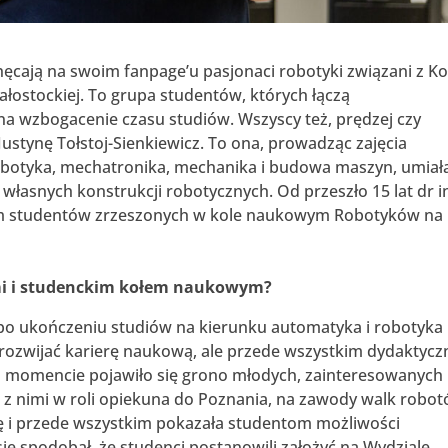
hęcają na swoim fanpage’u pasjonaci robotyki związani z K
ostockiej. To grupa studentów, których łączą
na wzbogacenie czasu studiów. Wszyscy też, prędzej czy
 Justynę Tołstoj-Sienkiewicz. To ona, prowadząc zajęcia
obotyka, mechatronika, mechanika i budowa maszyn, umiał
własnych konstrukcji robotycznych. Od przeszło 15 lat dr i
rem studentów zrzeszonych w kole naukowym Robotyków na
tami i studenckim kołem naukowym?
 po ukończeniu studiów na kierunku automatyka i robotyka
 rozwijać karierę naukową, ale przede wszystkim dydaktycz
ym momencie pojawiło się grono młodych, zainteresowanych
 z nimi w roli opiekuna do Poznania, na zawody walk robo
 i przede wszystkim pokazała studentom możliwości
się spodobał, że studenci postanowili założyć na Wydziale