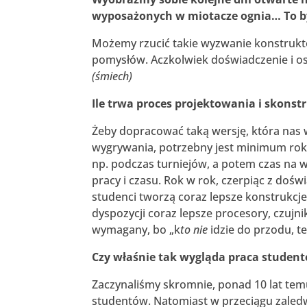
wyposażonych w miotacze ognia… To by
Możemy rzucić takie wyzwanie konstrukto
pomysłów. Aczkolwiek doświadczenie i os
(śmiech)
Ile trwa proces projektowania i skons
Żeby dopracować taką wersję, która nas w 
wygrywania, potrzebny jest minimum rok.
np. podczas turniejów, a potem czas na
pracy i czasu. Rok w rok, czerpiąc z do
studenci tworzą coraz lepsze konstrukcj
dyspozycji coraz lepsze procesory, czujnik
wymagany, bo „k
to nie
idzie do przodu, te
Czy właśnie tak wygląda praca stude
Zaczynaliśmy skromnie, ponad 10 lat te
studentów. Natomiast w przeciągu zaledwie