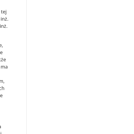
i
tej
inż.
inż.
e,
ne
kże
i ma
am,
ych
te
a
i