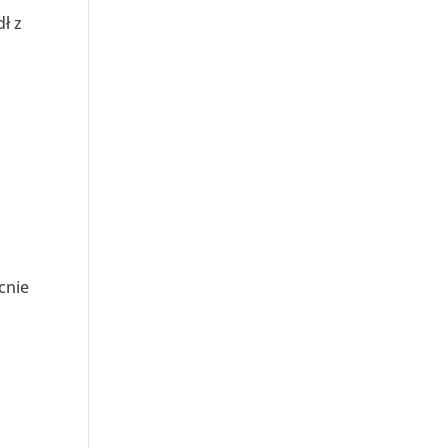
ł z
cnie