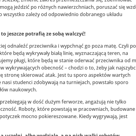
mogą jeździć po różnych nawierzchniach, poruszać się wzdł
– to wszystko zależy od odpowiednio dobranego układu
to jeszcze potrafią ze sobą walczyć!
ciej odnaleźć przeciwnika i wypchnąć go poza matę. Czyli p
tóre będą wykrywały białą linię, wyznaczającą teren, na
ujemy pługi, które będą w stanie oderwać przeciwnika od m
ów wykrywających obecność – chodzi o to, żeby jak najszybc
 tę stronę skierować atak. Jest tu sporo aspektów wartych
e nasi studenci zdobywają na turniejach, powstało sporo
kułów naukowych.
przebiegają w dość dużym ferworze, angażują nie tylko
iczność. Roboty, które powstają w pracowniach, budowane
potyczek mocno pokiereszowane. Kiedy wygrywają, jest
 uczelni, albo wydziale, a na nich walki robotów