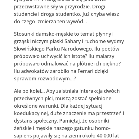
przeciwstawne siły w przyrodzie. Drogi
studencie i droga studentko. Już chyba wiesz
do czego zmierza ten wywód…
Stosunki damsko-męskie to temat płynny i
grząski niczym piaski Sahary i ruchome wydmy
Słowińskiego Parku Narodowego. Ilu poetów
próbowało uchwycić ich istotę? Ilu malarzy
próbowało odmalować na płótnie ich piękno?
Ilu adwokatów zarobiło na Ferrari dzięki
sprawom rozwodowym…?
Ale po kolei… Aby zaistniała interakcja dwóch
przeciwnych płci, muszą zostać spełnione
określone warunki. Dla każdej sytuacji
koedukacyjnej, duże znaczenie ma przestrzeń i
dystans społeczny. Pamiętaj, że osobniki
żeńskie i męskie naszego gatunku homo-
sapiens pojawiły się na ziemi około 40 000 lat