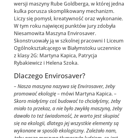
wersji maszyny Rube Goldberga, w której jedna
kulka porusza skomplikowany mechanizm.
Liczy się pomysł, kreatywność oraz wykonanie.
W tym roku najwięcej punktów jury zdobyła
Niesamowita Maszyna Envirosaver.
Skonstruowały ją w szkolnej pracowni I Liceum
Ogólnokształcącego w Białymstoku uczennice
z klasy 2G: Martyna Kapica, Patrycja
Rybakiewicz i Helena Szoka.
Dlaczego Envirosaver?
– Nasza maszyna nazywa się Envirosaver, żeby
promować ekologię –
mówi Martyna Kapica. –
Skoro miałyśmy coś budować to chciałyśmy, żeby
miało to przekaz, a nie było zwykłą maszyną, żeby
dawało to też świadomość, że warto jest skupiać
się na ekologii, dlatego jej wszystkie elementy są
wykonane w sposób ekologiczny. Zależało nam,
żeby nasza maszyna tłumaczyła ludziom, co jest