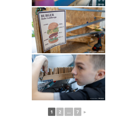
1
2
...
7
►