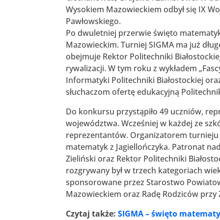
Wysokiem Mazowieckiem odbył się IX W
Pawłowskiego.
Po dwuletniej przerwie święto matematy
Mazowieckim. Turniej SIGMA ma już długo
obejmuje Rektor Politechniki Białostocki
rywalizacji. W tym roku z wykładem „Fascy
Informatyki Politechniki Białostockiej or
słuchaczom ofertę edukacyjną Politechniki
Do konkursu przystąpiło 49 uczniów, rep
województwa. Wcześniej w każdej ze szkół
reprezentantów. Organizatorem turnieju
matematyk z Jagiellończyka. Patronat n
Zieliński oraz Rektor Politechniki Białost
rozgrywany był w trzech kategoriach wie
sponsorowane przez Starostwo Powiato
Mazowieckiem oraz Radę Rodziców przy
Czytaj także:
SIGMA – święto matematyk