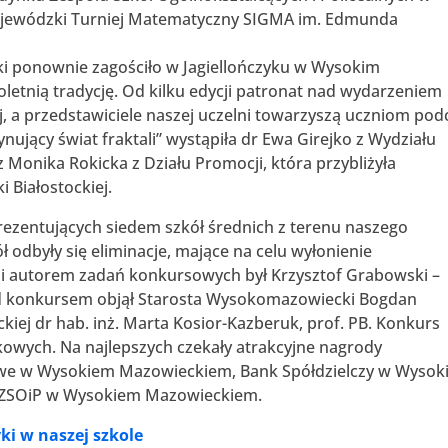
ojewódzki Turniej Matematyczny SIGMA im. Edmunda
ki ponownie zagościło w Jagiellończyku w Wysokim
letnią tradycję. Od kilku edycji patronat nad wydarzeniem
ej, a przedstawiciele naszej uczelni towarzyszą uczniom pod
nujący świat fraktali” wystąpiła dr Ewa Girejko z Wydziału
az Monika Rokicka z Działu Promocji, która przybliżyła
 Białostockiej.
rezentujących siedem szkół średnich z terenu naszego
 odbyły się eliminacje, mające na celu wyłonienie
 i autorem zadań konkursowych był Krzysztof Grabowski –
ad konkursem objął Starosta Wysokomazowiecki Bogdan
ockiej dr hab. inż. Marta Kosior-Kazberuk, prof. PB. Konkurs
kowych. Na najlepszych czekały atrakcyjne nagrody
we w Wysokiem Mazowieckiem, Bank Spółdzielczy w Wysok
 ZSOiP w Wysokiem Mazowieckiem.
i w naszej szkole