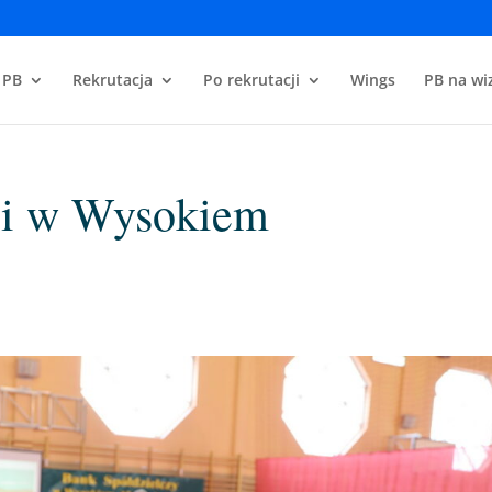
 PB
Rekrutacja
Po rekrutacji
Wings
PB na wiz
zi w Wysokiem