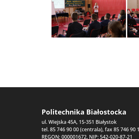
Politechnika Białostocka
ul. Wiejska 45A, 15-351 Białystok
tel. 85 746 90 00 (centrala), fax 85 746 90 
REGON: 000001672, NIP: 542-020-87-21