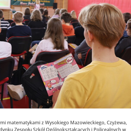
łodymi matematykami z Wysokiego Mazowieckiego, Czyżewa,
ynku Zespołu Szkół Ogólnokształcących i Policealnych w