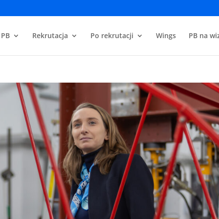
 PB
Rekrutacja
Po rekrutacji
Wings
PB na wiz