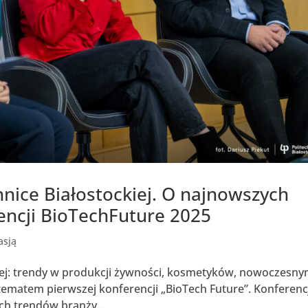
hnice Białostockiej. O najnowszych
encji BioTechFuture 2025
asją
kiej: trendy w produkcji żywności, kosmetyków, nowoczesn
 tematem pierwszej konferencji „BioTech Future”. Konferenc
ch trendów branży...