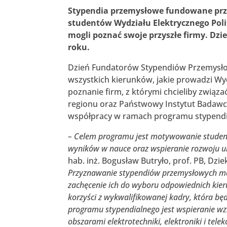
Stypendia przemysłowe fundowane prze
studentów Wydziału Elektrycznego Poli
mogli poznać swoje przyszłe firmy. Dzi
roku.
Dzień Fundatorów Stypendiów Przemysłow
wszystkich kierunków, jakie prowadzi Wydz
poznanie firm, z którymi chcieliby związ
regionu oraz Państwowy Instytut Badawcz
współpracy w ramach programu stypend
– Celem programu jest motywowanie studen
wyników w nauce oraz wspieranie rozwoju 
hab. inż. Bogusław Butryło, prof. PB, Dzi
Przyznawanie stypendiów przemysłowych ma n
zachęcenie ich do wyboru odpowiednich kieru
korzyści z wykwalifikowanej kadry, która b
programu stypendialnego jest wspieranie w
obszarami elektrotechniki, elektroniki i tele