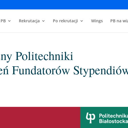
 PB
Rekrutacja
Po rekrutacji
Wings
PB na wiz
ny Politechniki
ień Fundatorów Stypendió