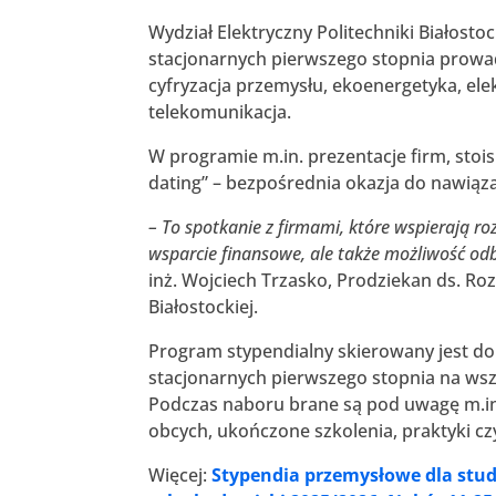
Wydział Elektryczny Politechniki Białost
stacjonarnych pierwszego stopnia prowad
cyfryzacja przemysłu, ekoenergetyka, elek
telekomunikacja.
W programie m.in. prezentacje firm, sto
dating” – bezpośrednia okazja do nawiąz
– To spotkanie z firmami, które wspierają ro
wsparcie finansowe, ale także możliwość odb
inż. Wojciech Trzasko, Prodziekan ds. Ro
Białostockiej.
Program stypendialny skierowany jest d
stacjonarnych pierwszego stopnia na ws
Podczas naboru brane są pod uwagę m.in
obcych, ukończone szkolenia, praktyki c
Więcej:
Stypendia przemysłowe dla stud