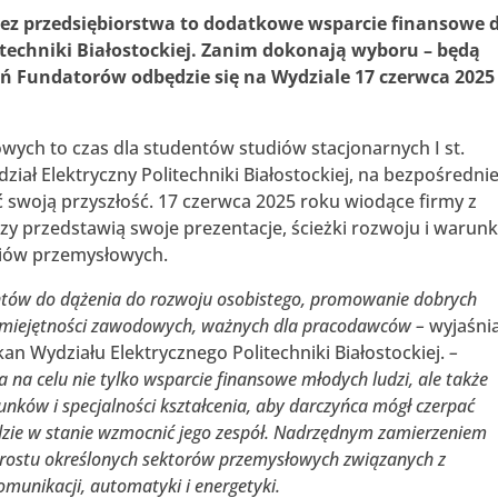
z przedsiębiorstwa to dodatkowe wsparcie finansowe 
techniki Białostockiej. Zanim dokonają wyboru – będą
eń Fundatorów odbędzie się na Wydziale 17 czerwca 2025
ych to czas dla studentów studiów stacjonarnych I st.
iał Elektryczny Politechniki Białostockiej, na bezpośredni
ać swoją przyszłość. 17 czerwca 2025 roku wiodące firmy z
y przedstawią swoje prezentacje, ścieżki rozwoju i warunk
iów przemysłowych.
tów do dążenia do rozwoju osobistego, promowanie dobrych
umiejętności zawodowych, ważnych dla pracodawców –
wyjaśnia
ekan Wydziału Elektrycznego Politechniki Białostockiej.
–
a celu nie tylko wsparcie finansowe młodych ludzi, ale także
nków i specjalności kształcenia, aby darczyńca mógł czerpać
ędzie w stanie wzmocnić jego zespół. Nadrzędnym zamierzeniem
zrostu określonych sektorów przemysłowych związanych z
komunikacji, automatyki i energetyki.