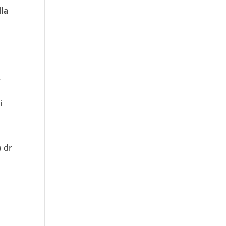
dla
e
i
 dr