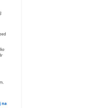
j:
peed
lko
dr
m.
j na