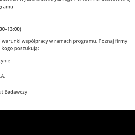
ogramu
00–13:00)
u i warunki współpracy w ramach programu. Poznaj firmy
ę, kogo poszukują:
zynie
.A.
tut Badawczy