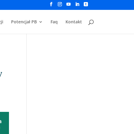
ji
Potencjał PB
Faq
Kontakt
w