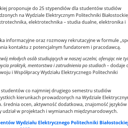
ockiej proponuje do 25 stypendiów dla studentów studiów
zonych na Wydziale Elektrycznym Politechniki Białostockie
trotechnika, elektrotechnika – studia dualne, elektronika i
iska informacyjne oraz rozmowy rekrutacyjne w formule „s
ania kontaktu z potencjalnym fundatorem i pracodawcą.
zwój młodych osób studiujących w naszej uczelni, oferując nie ty
ycia praktyk, mentorstwa i zatrudnienia po studiach –
dodaje 
zwoju i Współpracy Wydziału Elektrycznego Politechniki
o studentów co najmniej drugiego semestru studiów
zystkich kierunkach prowadzonych na Wydziale Elektryczny
. średnia ocen, aktywność dodatkowa, znajomość języków
zy udział w projektach i wymianach międzynarodowych.
entów Wydziału Elektrycznego Politechniki Białostockie