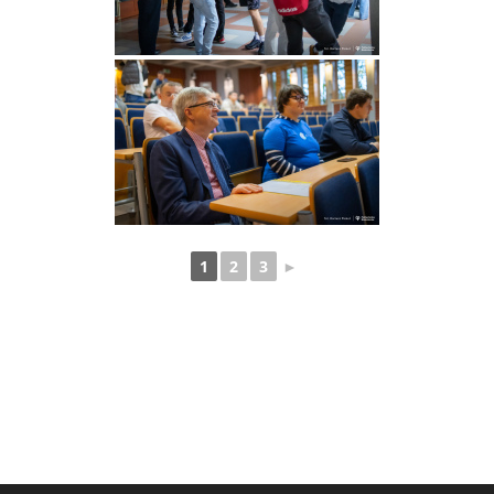
1
2
3
►