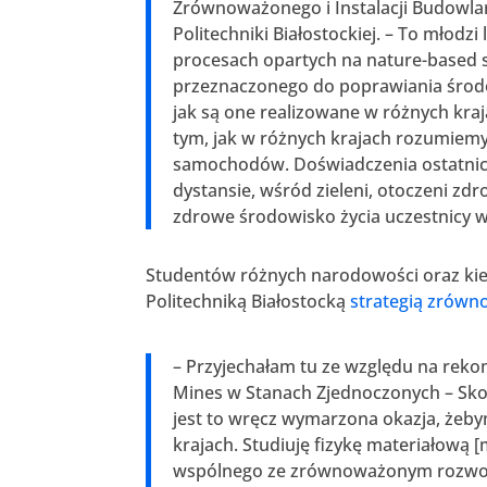
Zrównoważonego i Instalacji Budowla
Politechniki Białostockiej. – To młodzi
procesach opartych na nature-based so
przeznaczonego do poprawiania środo
jak są one realizowane w różnych kra
tym, jak w różnych krajach rozumiemy f
samochodów. Doświadczenia ostatnic
dystansie, wśród zieleni, otoczeni z
zdrowe środowisko życia uczestnicy w
Studentów różnych narodowości oraz kie
Politechniką Białostocką
strategią zrówn
– Przyjechałam tu ze względu na rek
Mines w Stanach Zjednoczonych – Sko
jest to wręcz wymarzona okazja, żeby
krajach. Studiuję fizykę materiałową 
wspólnego ze zrównoważonym rozwoje