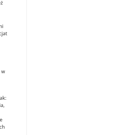
eż
mi
cjat
k w
ak:
ia,
ie
ach