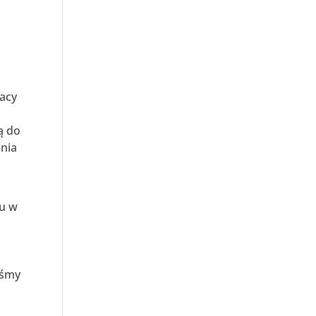
racy
ą do
nia
iu w
iśmy
ę