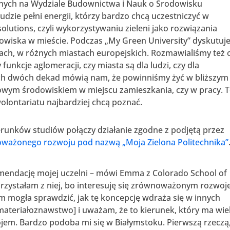
nych na Wydziale Budownictwa i Nauk o Środowisku
 ludzie pełni energii, którzy bardzo chcą uczestniczyć w
lutions, czyli wykorzystywaniu zieleni jako rozwiązania
wiska w mieście. Podczas „My Green University” dyskutuj
jach, w różnych miastach europejskich. Rozmawialiśmy też 
unkcje aglomeracji, czy miasta są dla ludzi, czy dla
h dwóch dekad mówią nam, że powinniśmy żyć w bliższym
drowym środowiskiem w miejscu zamieszkania, czy w pracy. 
olontariatu najbardziej chcą poznać.
runków studiów połączy działanie zgodne z podjętą przez
oważonego rozwoju pod nazwą „Moja Zielona Politechnika”
omendację mojej uczelni – mówi Emma z Colorado School of
rzystałam z niej, bo interesuję się zrównoważonym rozwoj
m mogła sprawdzić, jak tę koncepcję wdraża się w innych
[materiałoznawstwo] i uważam, że to kierunek, który ma wie
m. Bardzo podoba mi się w Białymstoku. Pierwszą rzeczą