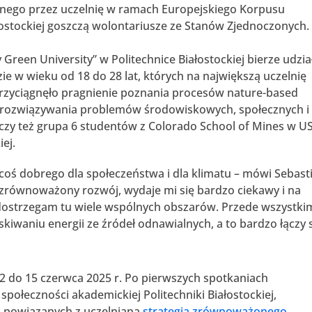
anego przez uczelnię w ramach Europejskiego Korpusu
łostockiej goszczą wolontariusze ze Stanów Zjednoczonych.
reen University” w Politechnice Białostockiej bierze udzia
zie w wieku od 18 do 28 lat, których na największą uczelnię
przyciągnęło pragnienie poznania procesów nature-based
o rozwiązywania problemów środowiskowych, społecznych i
czy też grupa 6 studentów z Colorado School of Mines w US
ej.
 coś dobrego dla społeczeństwa i dla klimatu – mówi Sebast
i zrównoważony rozwój, wydaje mi się bardzo ciekawy i na
i dostrzegam tu wiele wspólnych obszarów. Przede wszystki
kiwaniu energii ze źródeł odnawialnych, a to bardzo łączy s
 2 do 15 czerwca 2025 r. Po pierwszych spotkaniach
połeczności akademickiej Politechniki Białostockiej,
ań powiązanych z uczelnianą
strategią zrównoważonego