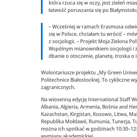
która rzuca się w oczy, jest zieleń mi
łatwość poruszania się po Białymstoku 
– Wcześniej w ramach Erasmusa odwie
się w Polsce, chciałam tu wrócić – mów
z socjologii. – Projekt Moja Zielona
Wspólnym mianownikiem socjologii i 
dbanie o otoczenie, planetę, troska o 
Wolontariusze projektu „My Green Univers
Politechnice Białostockiej. To cykliczne 
zagranicznych.
Na wiosenną edycję International Staff We
Albania, Algieria, Armenia, Bośnia and He
Kazachstan, Kirgistan, Kosowo, Litwa, Ma
Republika Mołdawii, Rumunia, Tunezja, Tu
można ich spotkać w godzinach 10:30–12:3
wymiany akademickiej.