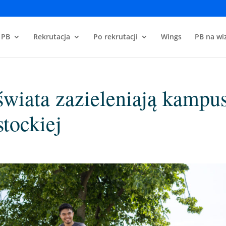
 PB
Rekrutacja
Po rekrutacji
Wings
PB na wiz
świata zazieleniają kampu
stockiej