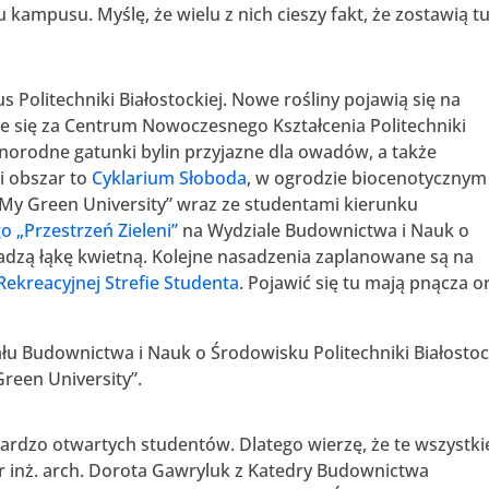
 kampusu. Myślę, że wielu z nich cieszy fakt, że zostawią t
 Politechniki Białostockiej. Nowe rośliny pojawią się na
je się za Centrum Nowoczesnego Kształcenia Politechniki
żnorodne gatunki bylin przyjazne dla owadów, a także
i obszar to
Cyklarium Słoboda
, w ogrodzie biocenotycznym
„My Green University” wraz ze studentami kierunku
 „Przestrzeń Zieleni”
na Wydziale Budownictwa i Nauk o
sadzą łąkę kwietną. Kolejne nasadzenia zaplanowane są na
Rekreacyjnej Strefie Studenta
. Pojawić się tu mają pnącza o
iału Budownictwa i Nauk o Środowisku Politechniki Białostoc
Green University”.
rdzo otwartych studentów. Dlatego wierzę, że te wszystki
dr inż. arch. Dorota Gawryluk z Katedry Budownictwa