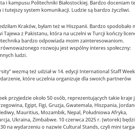
asta i kampusu Politechniki Białostockiej. Bardzo doceniam t
i tutejszy system komunikacji. Ludzie są bardzo życzliwi.
dziłam Kraków, byłam też w Hiszpanii. Bardzo spodobało 
i Tajewa z Pakistanu, która na uczelni w Turcji kończy licen
 Politechnika bardzo odpowiada moim zainteresowaniom.
zrównoważonego rozwoju jest wspólny interes społeczny:
innych ludzi.
ity” wezmą też udział w 14. edycji International Staff Wee
wydarzenie, które uczelnia organizuje dla swoich partnerów
ek przyjedzie około 50 osób, reprezentujących takie kraje j
rzegowina, Egipt, Figi, Gruzja, Gwatemala, Hiszpania, Jordan
lediwy, Mauritius, Mozambik, Nepal, Południowa Afryka,
rcja, Ukraina, Zimbabwe. 10 czerwca 2025 r. (wtorek) będz
0 na wydarzeniu o nazwie Cultural Stands, czyli mini targ