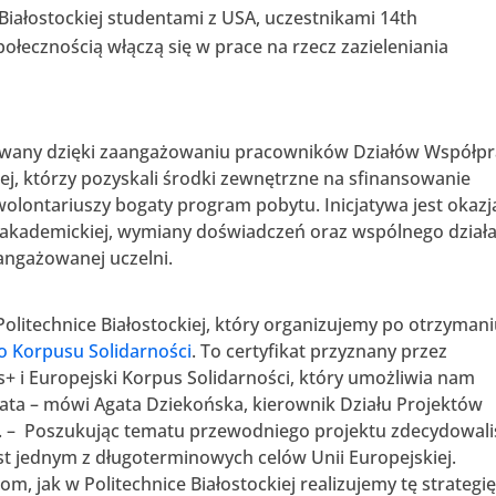
Białostockiej studentami z USA, uczestnikami 14th
połecznością włączą się w prace na rzecz zazieleniania
izowany dzięki zaangażowaniu pracowników Działów Współp
ej, którzy pozyskali środki zewnętrzne na sfinansowanie
 wolontariuszy bogaty program pobytu. Inicjatywa jest okazj
akademickiej, wymiany doświadczeń oraz wspólnego działa
aangażowanej uczelni.
Politechnice Białostockiej, który organizujemy po otrzyman
o Korpusu Solidarności
. To certyfikat przyznany przez
i Europejski Korpus Solidarności, który umożliwia nam
iata – mówi Agata Dziekońska, kierownik Działu Projektów
 – Poszukując tematu przewodniego projektu zdecydowal
st jednym z długoterminowych celów Unii Europejskiej.
, jak w Politechnice Białostockiej realizujemy tę strategi