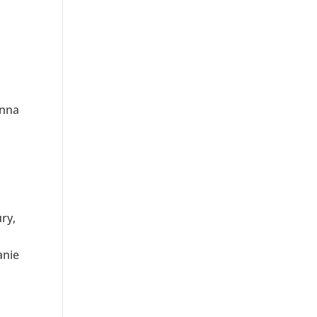
Anna
ry,
anie