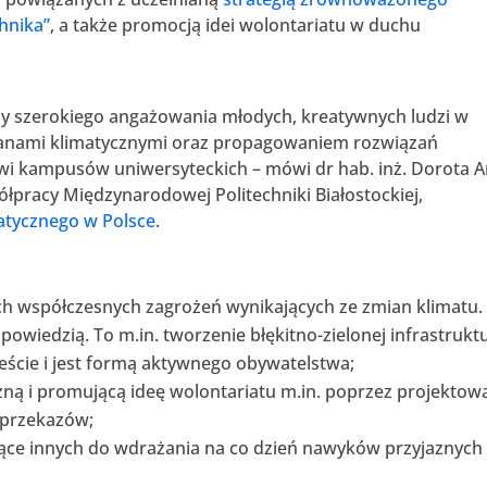
hnika”
, a także promocją idei wolontariatu w duchu
zeby szerokiego angażowania młodych, kreatywnych ludzi w
ianami klimatycznymi oraz propagowaniem rozwiązań
 kampusów uniwersyteckich – mówi dr hab. inż. Dorota 
ółpracy Międzynarodowej Politechniki Białostockiej,
atycznego w Polsce
.
ch współczesnych zagrożeń wynikających ze zmian klimatu.
powiedzią. To m.in. tworzenie błękitno-zielonej infrastruktu
ieście i jest formą aktywnego obywatelstwa;
ną i promującą ideę wolontariatu m.in. poprzez projektow
 przekazów;
jące innych do wdrażania na co dzień nawyków przyjaznych