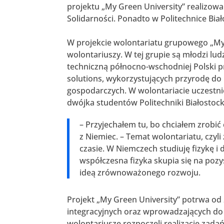
projektu „My Green University” realizow
Solidarności. Ponadto w Politechnice Bia
W projekcie wolontariatu grupowego „My G
wolontariuszy. W tej grupie są młodzi lud
techniczną północno-wschodniej Polski 
solutions, wykorzystujących przyrodę d
gospodarczych. W wolontariacie uczestni
dwójka studentów Politechniki Białostocki
– Przyjechałem tu, bo chciałem zrobić
z Niemiec. – Temat wolontariatu, czyl
czasie. W Niemczech studiuję fizykę 
współczesna fizyka skupia się na pozys
ideą zrównoważonego rozwoju.
Projekt „My Green University” potrwa od
integracyjnych oraz wprowadzających do s
wolontariusze rozpoczęli realizację zad