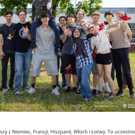
zy z Niemiec, Francji, Hiszpanii, Włoch i Łotwy. To uczestni