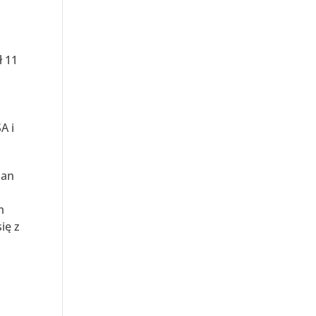
ł 11
A i
ian
m
ię z