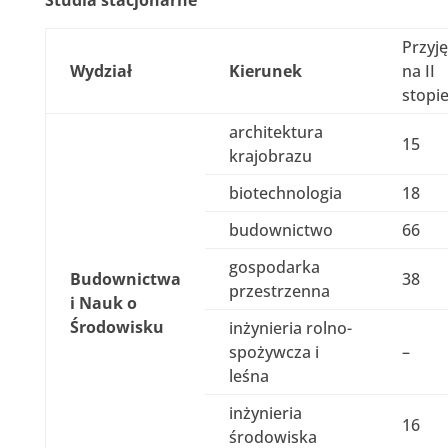
Przyję
Wydział
Kierunek
na II
stopi
architektura
15
krajobrazu
biotechnologia
18
budownictwo
66
gospodarka
Budownictwa
38
przestrzenna
i Nauk o
Środowisku
inżynieria rolno-
spożywcza i
–
leśna
inżynieria
16
środowiska