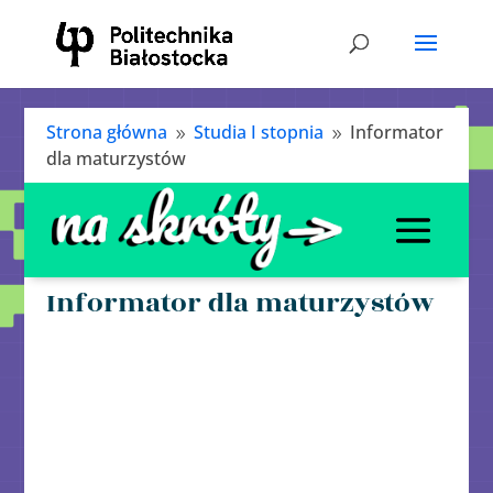
Strona główna
Studia I stopnia
Informator
9
9
dla maturzystów
Informator dla maturzystów
Tutaj znajdziesz wszystkie ważne informacje.
Dowiesz się jak przejść rekrutację i jakie
korzyści czerpać w trakcie nauki! Dzięki
praktycznym wskazówkom z łatwością
odnajdziesz się w roli studenta. Do zobaczenia!