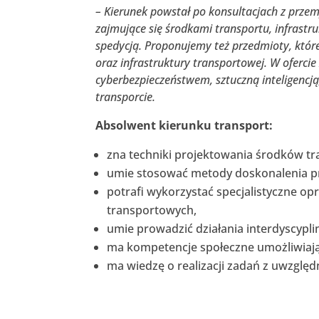
– Kierunek powstał po konsultacjach z prze
zajmujące się środkami transportu, infrastr
spedycją. Proponujemy też przedmioty, które
oraz infrastruktury transportowej. W oferci
cyberbezpieczeństwem, sztuczną inteligencj
transporcie.
Absolwent kierunku transport:
zna techniki projektowania środków tra
umie stosować metody doskonalenia p
potrafi wykorzystać specjalistyczne op
transportowych,
umie prowadzić działania interdyscypli
ma kompetencje społeczne umożliwiają
ma wiedzę o realizacji zadań z uwzgl