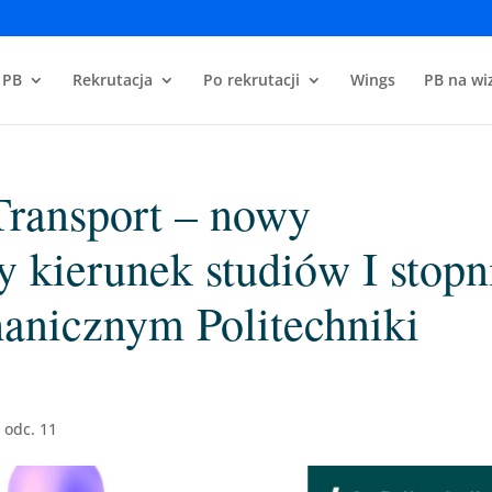
 PB
Rekrutacja
Po rekrutacji
Wings
PB na wiz
 Transport – nowy
kierunek studiów I stopn
anicznym Politechniki
 odc. 11