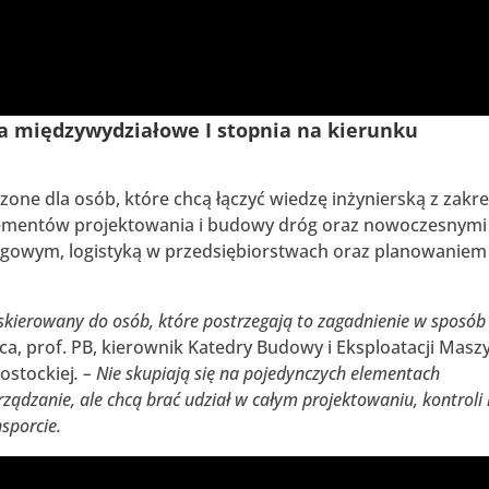
dia międzywydziałowe I stopnia na kierunku
zone dla osób, które chcą łączyć wiedzę inżynierską z zakr
lementów projektowania i budowy dróg oraz nowoczesnymi
ogowym, logistyką w przedsiębiorstwach oraz planowaniem
t skierowany do osób, które postrzegają to zagadnienie w sposób
ica, prof. PB, kierownik Katedry Budowy i Eksploatacji Masz
ostockiej
. – Nie skupiają się na pojedynczych elementach
rządzanie, ale chcą brać udział w całym projektowaniu, kontroli 
nsporcie.