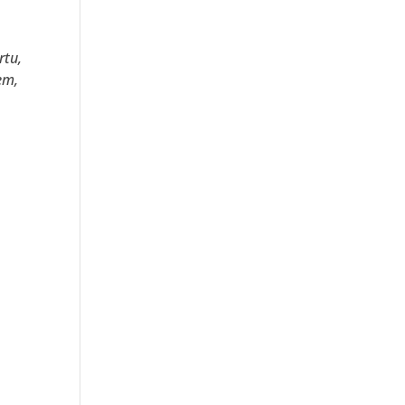
rtu,
em,