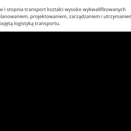
 I stopnia transport kształci wysoko wykwalifikowanych
ę planowaniem, projektowaniem, zarządzaniem i utrzymanie
jętą logistyką transportu.