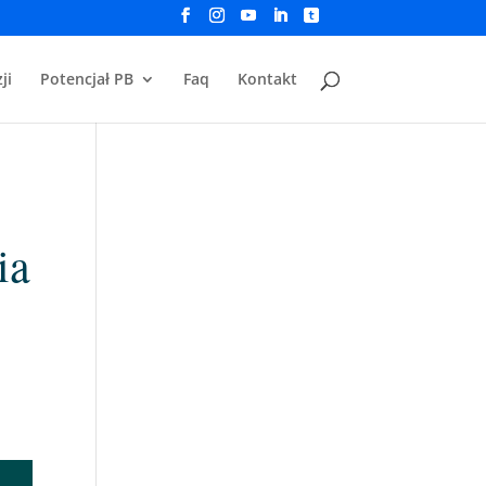
ji
Potencjał PB
Faq
Kontakt
ia