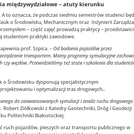
udia międzywydziałowe – atuty kierunku
. A to oznacza, że podczas siedmiu semestrów studenci bę
 Nauk o Środowisku, Mechanicznym oraz Inżynierii Zarządza
przemysłem – część zajęć prowadzą praktycy – przedstawici
ują studentom praktyki zawodowe.
apewnia prof. Szpica.
– Od badania pojazdów przez
 zarządzanie transportem. Mamy programy symulacyjne zachow
czy węzłów. Przewidzieliśmy też staże i szkolenia dla student
k o Środowisku dysponują specjalistycznym
jektowaniu i optymalizacji tras drogowych..
nego do zaawansowanych symulacji i analiz ruchu drogowego 
ż. Robert Ziółkowski z Katedry Geotechniki, Dróg i Geodezji
 Politechniki Białostockiej.
 ruch pojazdów, pieszych oraz transportu publicznego w