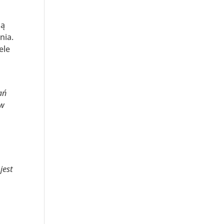
dą
nia.
ele
ań
ów
jest