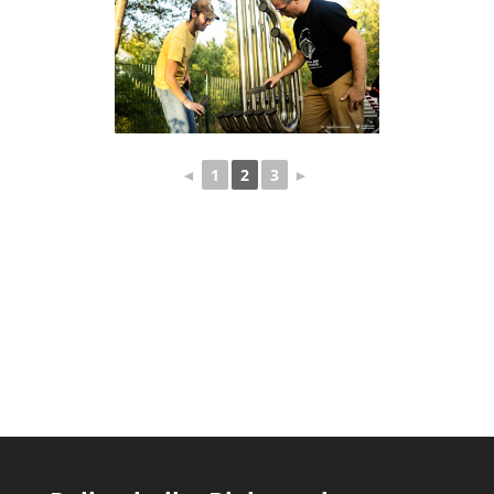
◄
1
2
3
►