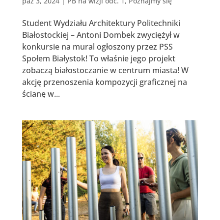
paź 3, 2024
|
PB na wizji odc. 1
,
Poznajmy się
Student Wydziału Architektury Politechniki
Białostockiej – Antoni Dombek zwyciężył w
konkursie na mural ogłoszony przez PSS
Społem Białystok! To właśnie jego projekt
zobaczą białostoczanie w centrum miasta! W
akcję przenoszenia kompozycji graficznej na
ścianę w...