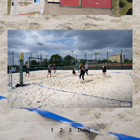
1
2
3
Dalej