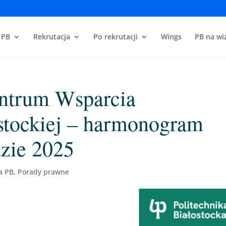
 PB
Rekrutacja
Po rekrutacji
Wings
PB na wiz
ntrum Wsparcia
ostockiej – harmonogram
dzie 2025
a PB
,
Porady prawne