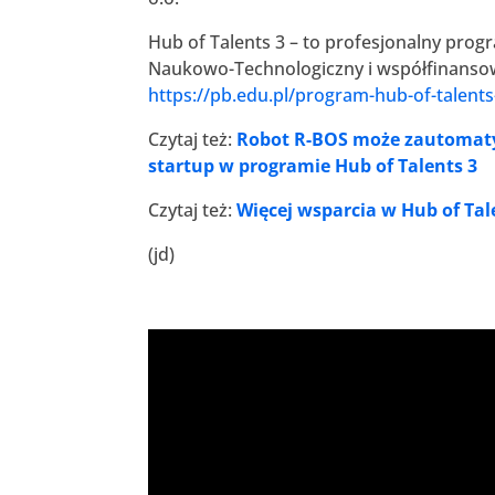
Hub of Talents 3 – to profesjonalny prog
Naukowo-Technologiczny i współfinansow
https://pb.edu.pl/program-hub-of-talent
Czytaj też:
Robot R-BOS może zautomatyz
startup w programie Hub of Talents 3
Czytaj też:
Więcej wsparcia w Hub of Tal
(jd)