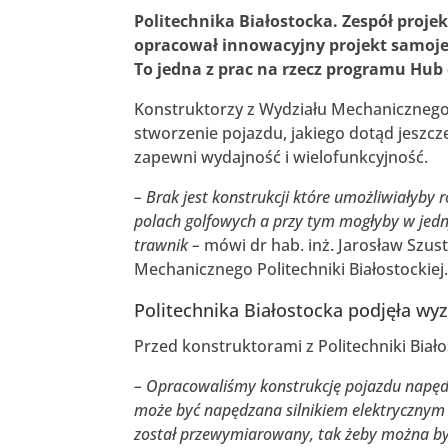
Politechnika Białostocka. Zespół proje
opracował innowacyjny projekt samoj
To jedna z prac na rzecz programu Hub o
Konstruktorzy z Wydziału Mechanicznego P
stworzenie pojazdu, jakiego dotąd jeszcze
zapewni wydajność i wielofunkcyjność.
– Brak jest konstrukcji które umożliwiałyby
polach golfowych a przy tym mogłyby w jedn
trawnik –
mówi dr hab. inż. Jarosław Szust
Mechanicznego Politechniki Białostockiej
Politechnika Białostocka podjęła wy
Przed konstruktorami z Politechniki Biało
– Opracowaliśmy konstrukcję pojazdu napędz
może być napędzana silnikiem elektryczny
został przewymiarowany, tak żeby można było