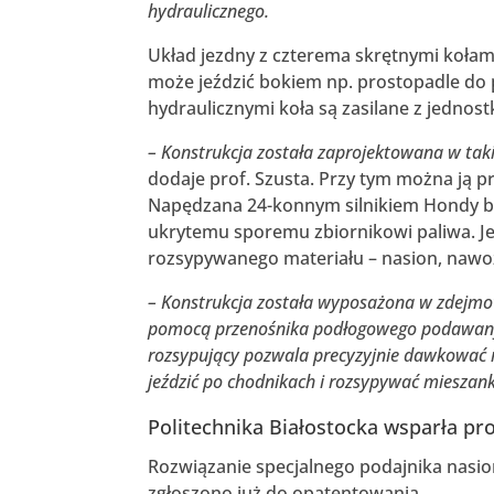
hydraulicznego.
Układ jezdny z czterema skrętnymi kołam
może jeździć bokiem np. prostopadle do
hydraulicznymi koła są zasilane z jednost
– Konstrukcja została zaprojektowana w taki
dodaje prof. Szusta. Przy tym można ją 
Napędzana 24-konnym silnikiem Hondy bę
ukrytemu sporemu zbiornikowi paliwa. Je
rozsypywanego materiału – nasion, naw
– Konstrukcja została wyposażona w zdejmowa
pomocą przenośnika podłogowego podawany 
rozsypujący pozwala precyzyjnie dawkować 
jeździć po chodnikach i rozsypywać mieszan
Politechnika Białostocka wsparła pro
Rozwiązanie specjalnego podajnika nasi
zgłoszono już do opatentowania.