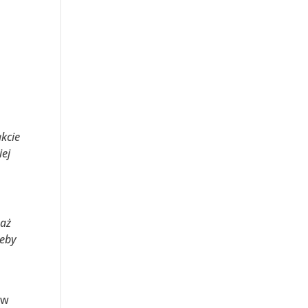
kcie
iej
taż
żeby
 w