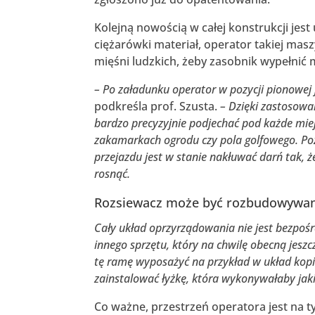
Kolejną nowością w całej konstrukcji jes
ciężarówki materiał, operator takiej masz
mięśni ludzkich, żeby zasobnik wypełni
– Po załadunku operator w pozycji pionowej
podkreśla prof. Szusta.
– Dzięki zastosow
bardzo precyzyjnie podjechać pod każde mi
zakamarkach ogrodu czy pola golfowego. Poz
przejazdu jest w stanie nakłuwać darń tak, 
rosnąć.
Rozsiewacz może być rozbudowywa
Cały układ oprzyrządowania nie jest bezpo
innego sprzętu, który na chwilę obecną jeszcz
tę ramę wyposażyć na przykład w układ kopi
zainstalować łyżkę, która wykonywałaby jak
Co ważne, przestrzeń operatora jest na tyl