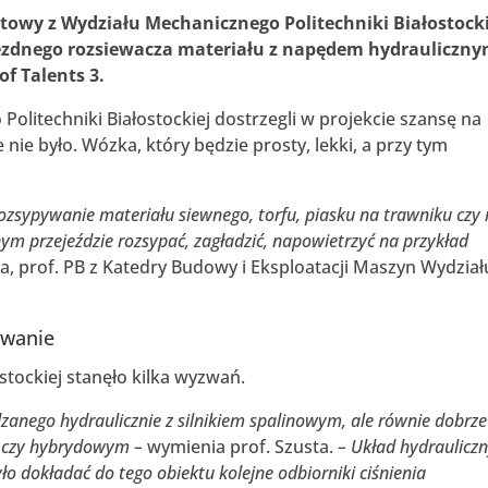
ktowy z Wydziału Mechanicznego Politechniki Białostock
ezdnego rozsiewacza materiału z napędem hydrauliczny
f Talents 3.
olitechniki Białostockiej dostrzegli w projekcie szansę na
 nie było. Wózka, który będzie prosty, lekki, a przy tym
 rozsypywanie materiału siewnego, torfu, piasku na trawniku czy
ym przejeździe rozsypać, zagładzić, napowietrzyć na przykład
a, prof. PB z Katedry Budowy i Eksploatacji Maszyn Wydział
.
zwanie
stockiej stanęło kilka wyzwań.
anego hydraulicznie z silnikiem spalinowym, ale równie dobrze
m czy hybrydowym –
wymienia prof. Szusta.
– Układ hydraulicz
 dokładać do tego obiektu kolejne odbiorniki ciśnienia