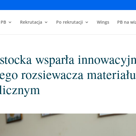
 PB
Rekrutacja
Po rekrutacji
Wings
PB na wiz
ostocka wsparła innowacyj
ego rozsiewacza materiał
licznym