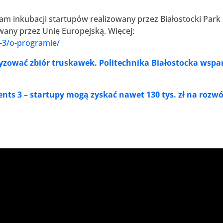
ram inkubacji startupów realizowany przez Białostocki Park
any przez Unię Europejską. Więcej:
s-3/o-programie/
ować zbiór truskawek. Politechnika Białostocka wspa
ents 3 – startupy mogą zyskać nawet 130 tys. zł na rozwó