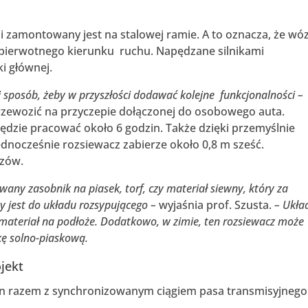
i zamontowany jest na stalowej ramie. A to oznacza, że wó
 pierwotnego kierunku ruchu. Napędzane silnikami
ki głównej.
 sposób, żeby w przyszłości dodawać kolejne funkcjonalności –
przewozić na przyczepie dołączonej do osobowego auta.
dzie pracować około 6 godzin. Także dzięki przemyślnie
dnocześnie rozsiewacz zabierze około 0,8 m sześć.
ozów.
ny zasobnik na piasek, torf, czy materiał siewny, który za
jest do układu rozsypującego –
wyjaśnia prof. Szusta.
– Ukła
materiał na podłoże. Dodatkowo, w zimie, ten rozsiewacz może
kę solno-piaskową.
jekt
on razem z synchronizowanym ciągiem pasa transmisyjnego