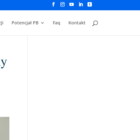
ji
Potencjał PB
Faq
Kontakt
ny
u