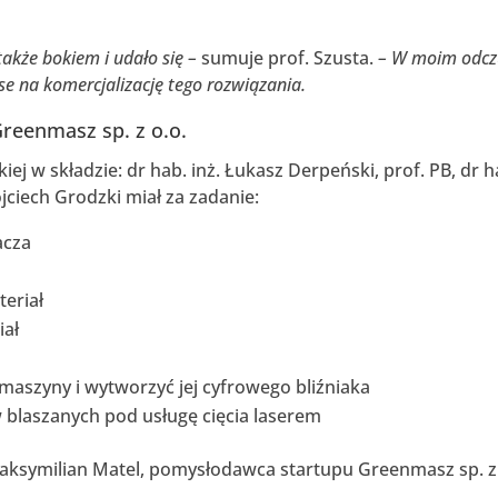
także bokiem i udało się –
sumuje prof. Szusta.
– W moim odcz
nse na komercjalizację tego rozwiązania.
Greenmasz sp. z o.o.
iej w składzie: dr hab. inż. Łukasz Derpeński, prof. PB, dr h
ojciech Grodzki miał za zadanie:
acza
eriał
iał
szyny i wytworzyć jej cyfrowego bliźniaka
blaszanych pod usługę cięcia laserem
Maksymilian Matel, pomysłodawca startupu Greenmasz sp. z