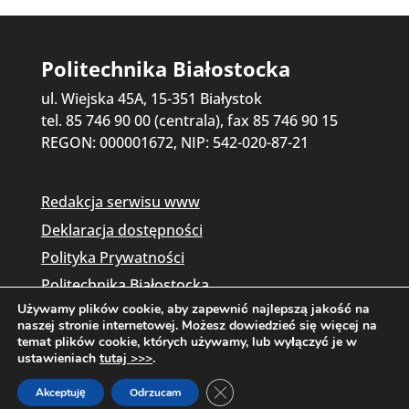
Politechnika Białostocka
ul. Wiejska 45A, 15-351 Białystok
tel. 85 746 90 00 (centrala), fax 85 746 90 15
REGON: 000001672, NIP: 542-020-87-21
Redakcja serwisu www
Deklaracja dostępności
Polityka Prywatności
Politechnika Białostocka
Używamy plików cookie, aby zapewnić najlepszą jakość na
naszej stronie internetowej. Możesz dowiedzieć się więcej na
temat plików cookie, których używamy, lub wyłączyć je w
ustawieniach
tutaj >>>
.
Zamknij panel powiadomień o c
Akceptuję
Odrzucam
Copyright © 2026 Politechnika Białostocka