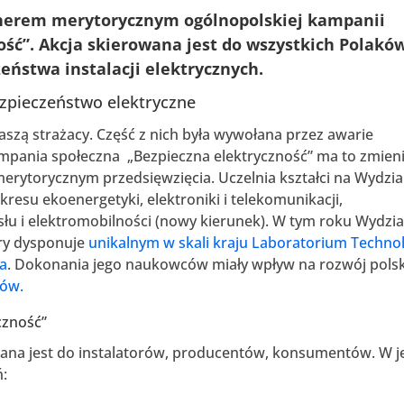
nerem merytorycznym ogólnopolskiej kampanii
ość”. Akcja skierowana jest do wszystkich Polaków
ństwa instalacji elektrycznych.
ezpieczeństwo elektryczne
aszą strażacy. Część z nich była wywołana przez awarie
ampania społeczna „Bezpieczna elektryczność” ma to zmieni
merytorycznym przedsięwzięcia. Uczelnia kształci na Wydzia
kresu ekoenergetyki, elektroniki i telekomunikacji,
ysłu i elektromobilności (nowy kierunek). W tym roku Wydzia
tóry dysponuje
unikalnym w skali kraju Laboratorium Technol
ia
. Dokonania jego naukowców miały wpływ na rozwój polsk
dów.
czność”
wana jest do instalatorów, producentów, konsumentów. W j
ń: