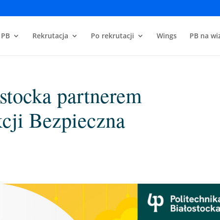
 PB
Rekrutacja
Po rekrutacji
Wings
PB na wiz
ostocka partnerem
cji Bezpieczna