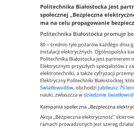
Politechnika Białostocka jest
part
społecznej „Bezpieczna elektryczn
ma na celu propagowanie bezpiecze
Politechnika Białostocka promuje b
80 – średnio tyle pożarów każdego dnia g
instalacji elektrycznych. Ogólnopolska k
Politechnika Białostocka jest partnerem 
Elektrycznym przyszłych specjalistów z za
elektrotechniki, a także cyfryzacji przem
Elektryczny Politechniki Białostockiej, k
Światłowodów
, obchodzi
Jubileusz 75-lec
nauki, zwłaszcza w
dziedzinie światłowo
Kampania społeczna „Bezpieczna elektry
Akcja „Bezpieczna elektryczność” skiero
ramach prowadzonych jest szereg działa