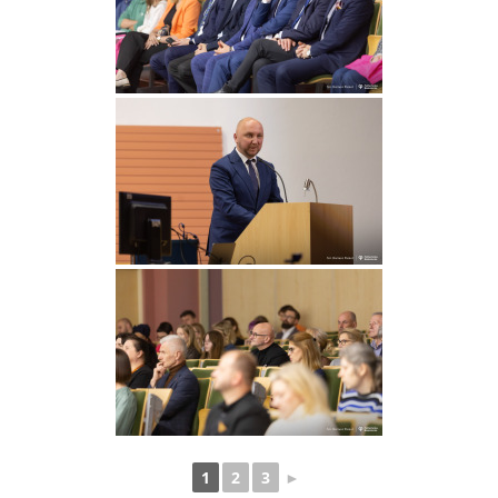
1
2
3
►