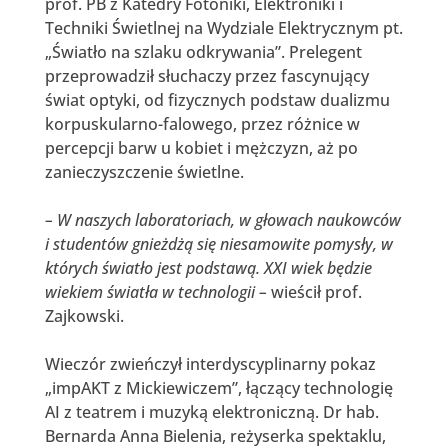
prof. PB z Katedry Fotoniki, Elektroniki i
Techniki Świetlnej na Wydziale Elektrycznym pt.
„Światło na szlaku odkrywania”. Prelegent
przeprowadził słuchaczy przez fascynujący
świat optyki, od fizycznych podstaw dualizmu
korpuskularno-falowego, przez różnice w
percepcji barw u kobiet i mężczyzn, aż po
zanieczyszczenie świetlne
.
– W naszych laboratoriach, w głowach naukowców
i studentów gnieżdżą się niesamowite pomysły, w
których światło jest podstawą.
XXI wiek będzie
wiekiem światła w technologii
–
wieścił prof.
Zajkowski
.
Wieczór zwieńczył interdyscyplinarny pokaz
„impAKT z Mickiewiczem”, łączący technologię
AI z teatrem i muzyką elektroniczną
. Dr hab.
Bernarda Anna Bielenia, reżyserka spektaklu,