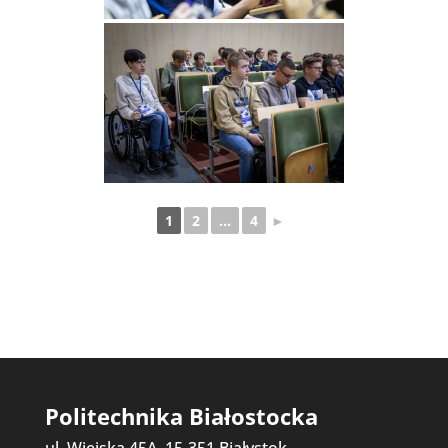
1
2
...
4
►
Politechnika Białostocka