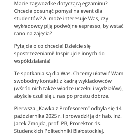
Macie zagwozdkę dotyczącą egzaminu?
Chcecie posunąć pomysł na event dla
studentów? A może interesuje Was, czy
wykładowcy piją podwójne espresso, by wstać
rano na zajęcia?
Pytajcie o co chcecie! Dzielcie się
spostrzeżeniami! Inspirujcie innych do
współdziałania!
Te spotkania są dla Was. Chcemy ułatwić Wam
swobodny kontakt z kadrą wykładowców
(wśród nich także władze uczelni i wydziałów),
abyście czuli się u nas po prostu dobrze.
Pierwsza „Kawka z Profesorem” odbyła się 14
października 2025 r. i prowadził ją dr hab. inż.
Jacek Żmojda, prof. PB, Prorektor ds.
Studenckich Politechniki Białostockiej.