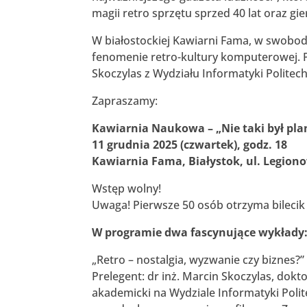
magii retro sprzętu sprzed 40 lat oraz gi
W białostockiej Kawiarni Fama, w swobo
fenomenie retro-kultury komputerowej. P
Skoczylas z Wydziału Informatyki Politechn
Zapraszamy:
Kawiarnia Naukowa – „
Nie taki był pl
11 grudnia 2025 (czwartek), godz. 18
Kawiarnia Fama, Białystok, ul. Legion
Wstęp wolny!
Uwaga! Pierwsze 50 osób otrzyma bilecik 
W programie dwa fascynujące wykłady
„Retro – nostalgia, wyzwanie czy biznes?”
Prelegent: dr inż. Marcin Skoczylas, dokt
akademicki na Wydziale Informatyki Polit