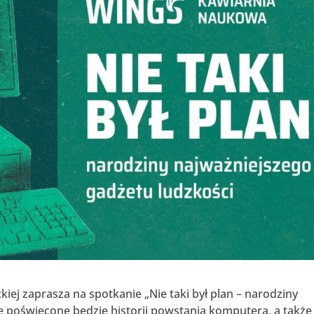
iej zaprasza na spotkanie „Nie taki był plan – narodziny
e poświęcone będzie historii powstania komputera, a także