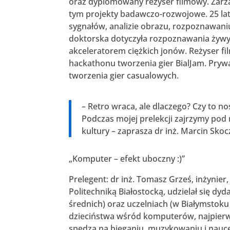
oraz dyplomowany reżyser filmowy. Zarzą
tym projekty badawczo-rozwojowe. 25 lat 
sygnałów, analizie obrazu, rozpoznawan
doktorska dotyczyła rozpoznawania żyw
akceleratorem ciężkich jonów. Reżyser 
hackathonu tworzenia gier BialJam. Pryw
tworzenia gier casualowych.
– Retro wraca, ale dlaczego? Czy to 
Podczas mojej prelekcji zajrzymy pod
kultury – zaprasza dr inż. Marcin Skoc
„Komputer – efekt uboczny :)”
Prelegent: dr inż. Tomasz Grześ, inżynier,
Politechniką Białostocką, udzielał się d
średnich) oraz uczelniach (w Białymstok
dzieciństwa wśród komputerów, najpierw 
spędza na bieganiu, muzykowaniu i nauce j