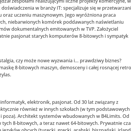
dzał zespołami realizującymi liczne projekty komercyjne, 
doświadczenia w branży IT: specjalizuje się w przetwarzan
iu oraz uczeniu maszynowym. Jego wyróżniona praca
ych, niebarwionych komórek poddawanych naświetlaniu
filmów dokumentalnych emitowanych w TVP. Założyciel
atnie pasjonat starych komputerów 8-bitowych i sympatyk
nostalgia, czy może nowe wyzwania i… prawdziwy biznes?
 maskę 8-bitowych maszyn, demosceny i całej rosnącej retro
zylas.
 informatyk, elektronik, pasjonat. Od 30 lat związany z
ydaktycznie również w innych szkołach (w tym podstawowych 
u i poza). Architekt systemów wbudowanych w B4Limits. Od
tych 8-bitowych, a teraz nawet 64-bitowych. Prywatnie cza
ęzyków obcych (turecki, grecki, arabski, hiszpański, irlandz