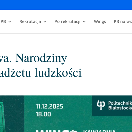
 PB
Rekrutacja
Po rekrutacji
Wings
PB na wiz
a. Narodziny
adżetu ludzkości