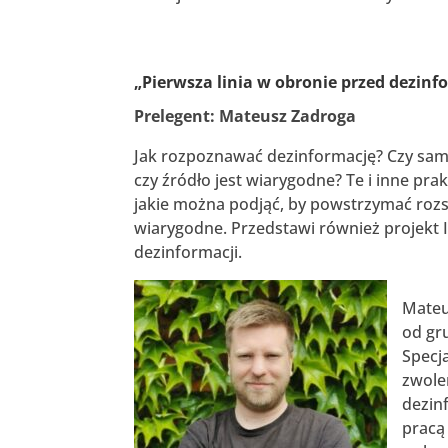
„Pierwsza linia w obronie przed dezin
Prelegent: Mateusz Zadroga
Jak rozpoznawać dezinformację? Czy samo
czy źródło jest wiarygodne? Te i inne p
jakie można podjąć, by powstrzymać rozsze
wiarygodne. Przedstawi również projekt In
dezinformacji.
Mateu
od gr
Specj
zwole
dezin
pracą