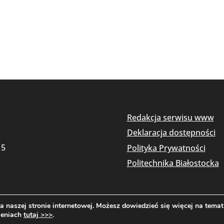
Redakcja serwisu www
Deklaracja dostępności
15
Polityka Prywatności
Politechnika Białostocka
 naszej stronie internetowej. Możesz dowiedzieć się więcej na temat
Copyright © 2026 Politechnika Białostocka
ieniach
tutaj >>>
.