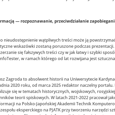
formacją — rozpoznawanie, przeciwdziałanie zapobiegani
 nieudostępnienie wątpliwych treści może ją powstrzymać? 
raktyczne wskazówki zostaną poruszone podczas prezentacji
rzanie się fałszywych treści czy w jak łatwy i szybki sposó
foTester, w ramach którego od lat rozwijana jest sztuczna 
sz Zagroda to absolwent historii na Uniwersytecie Kardyn
udnia 2020 roku, od marca 2025 redaktor naczelny portalu. F
alizuje się w tematach historycznych, wojskowych, rosyjskie
nników teorii spiskowych. W latach 2021-2022 pracował jak
formacji na Polsko-Japońskiej Akademii Technik Komputero
 zespołu eksperckiego na PJATK przy tworzeniu narzędzi sztu