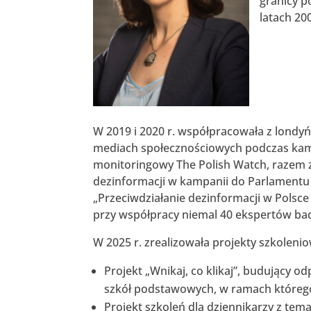
granicy p
latach 20
W 2019 i 2020 r. współpracowała z londyń
mediach społecznościowych podczas kamp
monitoringowy The Polish Watch, razem z 
dezinformacji w kampanii do Parlamentu E
„Przeciwdziałanie dezinformacji w Pols
przy współpracy niemal 40 ekspertów bad
W 2025 r. zrealizowała projekty szkoleni
Projekt „Wnikaj, co klikaj”, budujący
szkół podstawowych, w ramach którego p
Projekt szkoleń dla dziennikarzy z tem