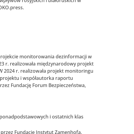
 wpływów rosyjskich i białoruskich w
 OKO.press.
 projekcie monitorowania dezinformacji w
3 r. realizowała międzynarodowy projekt
W 2024 r. realizowała projekt monitoringu
 projektu i współautorka raportu
przez Fundację Forum Bezpieczeństwa,
ł ponadpodstawowych i ostatnich klas
y przez Fundację Instytut Zamenhofa.