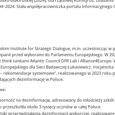
olsko-białoruskiej (2024), dla rządowej Komisji ds. zbadania
04–2024. Stała współpracowniczka portalu informacyjnego
skim Institute for Strategic Dialogue, m.in. uczestnicząc w
anii przed wyborami do Parlamentu Europejskiego. W 202
think tankami Atlantic Council DFR Lab i Allianze4Europe. 
uropejskiego dla Sieci Badawczej Łukasiewicz. Inicjatorka
ce – rekomendacje systemowe”, realizowanego w 2023 roku 
ających dezinformację w Polsce.
owe:
 odporność na dezinformację, adresowany do młodzieży szkó
rzeszkoliła około 3 tysięcy uczniów w całej Polsce.
atyki przeciwdziałania dezinformacji wyborczej, realizowan