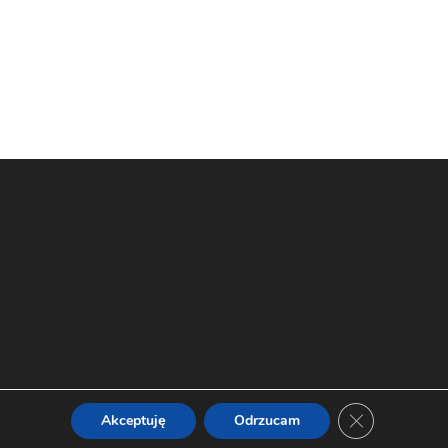
Zamknij panel
Akceptuję
Odrzucam