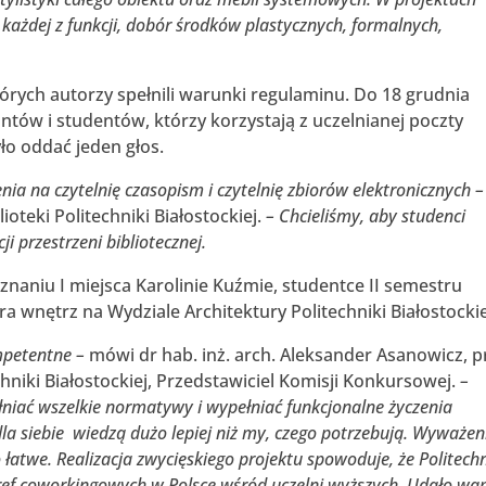
 każdej z funkcji, dobór środków plastycznych, formalnych,
órych autorzy spełnili warunki regulaminu. Do 18 grudnia
tów i studentów, którzy korzystają z uczelnianej poczty
ło oddać jeden głos.
ia na czytelnię czasopism i czytelnię zbiorów elektronicznych –
ioteki Politechniki Białostockiej.
– Chcieliśmy, aby studenci
i przestrzeni bibliotecznej.
naniu I miejsca Karolinie Kuźmie, studentce II semestru
ra wnętrz na Wydziale Architektury Politechniki Białostockie
mpetentne –
mówi dr hab. inż. arch. Aleksander Asanowicz, p
hniki Białostockiej, Przedstawiciel Komisji Konkursowej.
–
łniać wszelkie normatywy i wypełniać funkcjonalne życzenia
dla siebie wiedzą dużo lepiej niż my, czego potrzebują. Wyważen
 łatwe. Realizacja zwycięskiego projektu spowoduje, że Politech
stref coworkingowych w Polsce wśród uczelni wyższych. Udało w