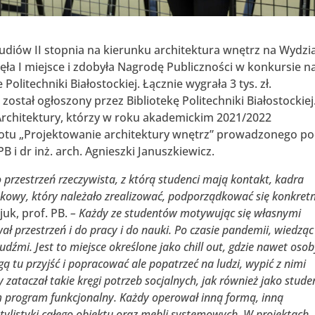
udiów II stopnia na kierunku architektura wnętrz na Wydzi
ajęła I miejsce i zdobyła Nagrodę Publiczności w konkursie n
olitechniki Białostockiej. Łącznie wygrała 3 tys. zł.
ostał ogłoszony przez Bibliotekę Politechniki Białostockiej
rchitektury, którzy w roku akademickim 2021/2022
otu „Projektowanie architektury wnętrz” prowadzonego p
B i dr inż. arch. Agnieszki Januszkiewicz.
to przestrzeń rzeczywista, z którą studenci mają kontakt, kadra
tkowy, który należało zrealizować, podporządkować się konkre
juk, prof. PB.
– Każdy ze studentów motywując się własnymi
 przestrzeń i do pracy i do nauki. Po czasie pandemii, wiedząc
ludźmi. Jest to miejsce określone jako chill out, gdzie nawet oso
 tu przyjść i popracować ale popatrzeć na ludzi, wypić z nimi
 zataczał takie kręgi potrzeb socjalnych, jak również jako stude
am program funkcjonalny. Każdy operował inną formą, inną
stylistyki całego obiektu oraz mebli systemowych. W projektach