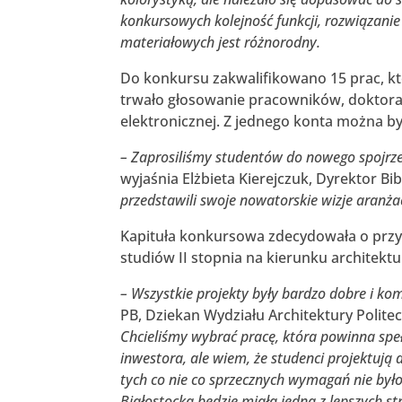
konkursowych kolejność funkcji, rozwiązanie
materiałowych jest różnorodny.
Do konkursu zakwalifikowano 15 prac, kt
trwało głosowanie pracowników, doktoran
elektronicznej. Z jednego konta można by
– Zaprosiliśmy studentów do nowego spojrzen
wyjaśnia Elżbieta Kierejczuk, Dyrektor Bibl
przedstawili swoje nowatorskie wizje aranżacj
Kapituła konkursowa zdecydowała o przyz
studiów II stopnia na kierunku architektu
– Wszystkie projekty były bardzo dobre i ko
PB, Dziekan Wydziału Architektury Politec
Chcieliśmy wybrać pracę, która powinna spe
inwestora, ale wiem, że studenci projektują 
tych co nie co sprzecznych wymagań nie było
Białostocka będzie miała jedną z lepszych 