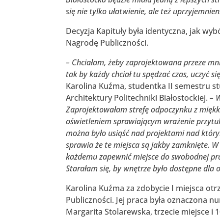
się nie tylko ułatwienie, ale też uprzyjemnien
Decyzja Kapituły była identyczna, jak wy
Nagrodę Publiczności.
– Chciałam, żeby zaprojektowana przeze mnie
tak by każdy chciał tu spędzać czas, uczyć si
Karolina Kuźma, studentka II semestru st
Architektury Politechniki Białostockiej.
– 
Zaprojektowałam strefę odpoczynku z miękkim
oświetleniem sprawiającym wrażenie przytuln
można było usiąść nad projektami nad który
sprawia że te miejsca są jakby zamknięte. W 
każdemu zapewnić miejsce do swobodnej pracy
Starałam się, by wnętrze było dostępne dla
Karolina Kuźma za zdobycie I miejsca otrz
Publiczności. Jej praca była oznaczona nu
Margarita Stolarewska, trzecie miejsce i 