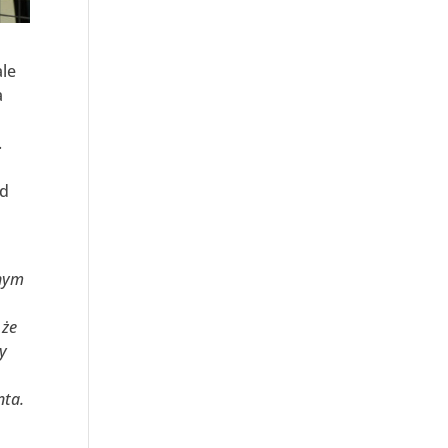
ale
a
.
od
tnym
 że
by
nta.