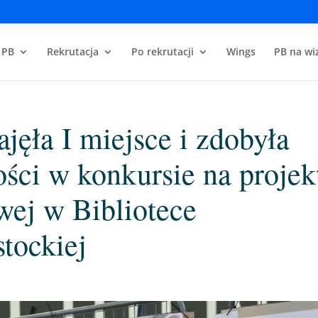
 PB
Rekrutacja
Po rekrutacji
Wings
PB na wiz
jęła I miejsce i zdobyła
ści w konkursie na projek
wej w Bibliotece
stockiej