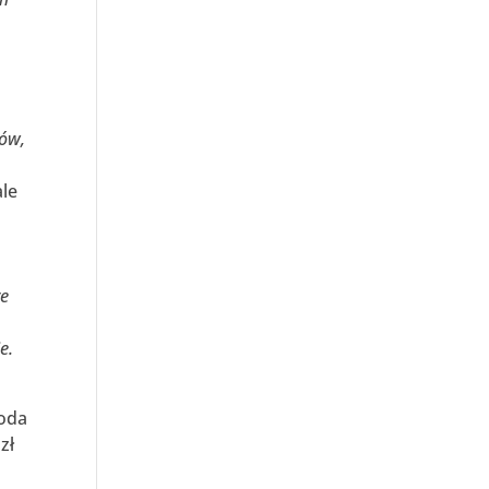
tów,
ale
re
e.
roda
zł