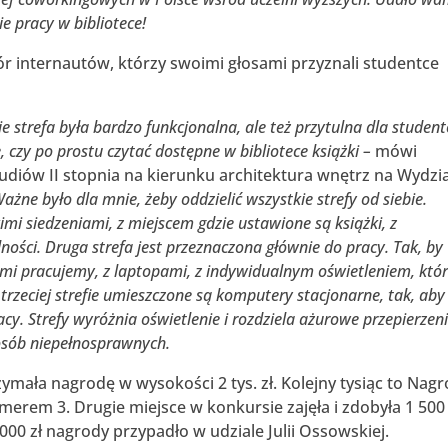
ie pracy w bibliotece!
bór internautów, którzy swoimi głosami przyznali studentce
 strefa była bardzo funkcjonalna, ale też przytulna dla studen
ę, czy po prostu czytać dostępne w bibliotece książki –
mówi
udiów II stopnia na kierunku architektura wnętrz na Wydzi
Ważne było dla mnie, żeby oddzielić wszystkie strefy od siebie.
i siedzeniami, z miejscem gdzie ustawione są książki, z
ości. Druga strefa jest przeznaczona głównie do pracy. Tak, by
mi pracujemy, z laptopami, z indywidualnym oświetleniem, któ
trzeciej strefie umieszczone są komputery stacjonarne, tak, aby
. Strefy wyróżnia oświetlenie i rozdziela ażurowe przepierzeni
 osób niepełnosprawnych.
ymała nagrodę w wysokości 2 tys. zł. Kolejny tysiąc to Nag
merem 3. Drugie miejsce w konkursie zajęła i zdobyła 1 500 
1000 zł nagrody przypadło w udziale Julii Ossowskiej.