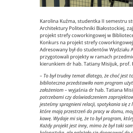
Karolina Kuźma, studentka II semestru st
Architektury Politechniki Białostockiej, z
projekt strefy coworkingowej w Bibliotece P
Konkurs na projekt strefy coworkingowej z
Adresowany był do studentów Wydziału A
przygotowali projekty w ramach przedmi
kierunkiem dr hab. Tatiany Misijuk, prof. P
– To był trudny temat dlatego, że choć jest 
biblioteczna przedstawiła nam program uży
założeniom –
wyjaśnia dr hab. Tatiana Misi
potrzebami czy doświadczeniem zaprojektował
jesteśmy spragnieni relacji, spotykania się z 
które mają przestrzeń do pracy w domu, mogą
kawę. Wydaje mi się, że to był program, który
Każdy projekt jest inny, mimo że był taki s
kolorystyką, ale należało się dopasować do 