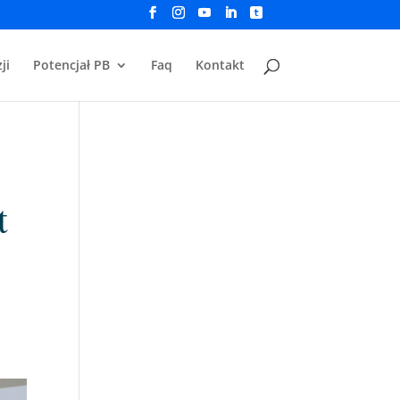
ji
Potencjał PB
Faq
Kontakt
t