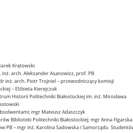
 Marek Krętowski
 inż. arch. Aleksander Asanowicz, prof. PB
r inż. arch. Piotr Trojniel – przewodniczący komisji
ckiej – Elżbieta Kierejczuk
m Historii Politechniki Białostockiej im. inż. Mirosława
opotowski
 Absolwentami; mgr Mateusz Adaszczyk
ów Biblioteki Politechniki Białostockiej; mgr Anna Figarska
ów PB – mgr inż. Karolina Sadowska i Samorządu Student