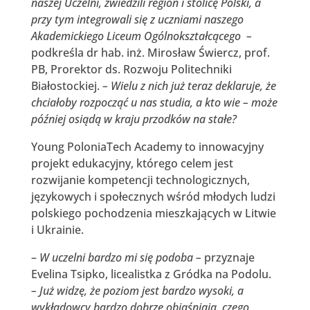
naszej Uczelni, zwiedzili region i stolicę Polski, a
przy tym integrowali się z uczniami naszego
Akademickiego Liceum Ogólnokształcącego –
podkreśla dr hab. inż. Mirosław Świercz, prof.
PB, Prorektor ds. Rozwoju Politechniki
Białostockiej.
– Wielu z nich już teraz deklaruje, że
chciałoby rozpocząć u nas studia, a kto wie – może
później osiądą w kraju przodków na stałe?
Young PoloniaTech Academy to innowacyjny
projekt edukacyjny, którego celem jest
rozwijanie kompetencji technologicznych,
językowych i społecznych wśród młodych ludzi
polskiego pochodzenia mieszkających w Litwie
i Ukrainie.
–
W uczelni bardzo mi się podoba –
przyznaje
Evelina Tsipko, licealistka z Gródka na Podolu.
– Już widzę, że poziom jest bardzo wysoki, a
wykładowcy bardzo dobrze objaśniają, czego