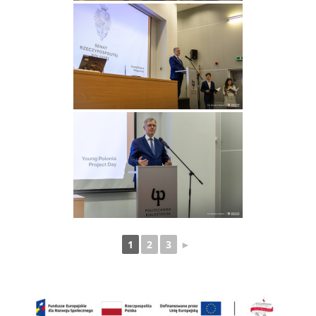
1
2
3
►