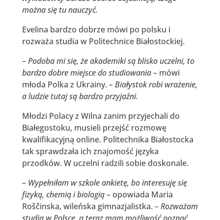
można się tu nauczyć.
Evelina bardzo dobrze mówi po polsku i
rozważa studia w Politechnice Białostockiej.
– Podoba mi się, że akademiki są blisko uczelni, to
bardzo dobre miejsce do studiowania –
mówi
młoda Polka z Ukrainy.
– Białystok robi wrażenie,
a ludzie tutaj są bardzo przyjaźni.
Młodzi Polacy z Wilna zanim przyjechali do
Białegostoku, musieli przejść rozmowę
kwalifikacyjną online. Politechnika Białostocka
tak sprawdzała ich znajomość języka
przodków. W uczelni radzili sobie doskonale.
– Wypełniłam w szkole ankietę, bo interesuję się
fizyką, chemią i biologią –
opowiada Maria
Roščinska, wileńska gimnazjalistka.
– Rozważam
studia w Polsce, a teraz mam możliwość poznać