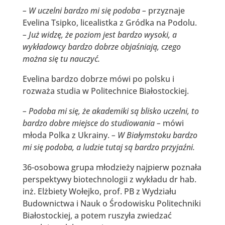
– W uczelni bardzo mi się podoba –
przyznaje
Evelina Tsipko, licealistka z Gródka na Podolu.
– Już widzę, że poziom jest bardzo wysoki, a
wykładowcy bardzo dobrze objaśniają, czego
można się tu nauczyć.
Evelina bardzo dobrze mówi po polsku i
rozważa studia w Politechnice Białostockiej.
– Podoba mi się, że akademiki są blisko uczelni, to
bardzo dobre miejsce do studiowania –
mówi
młoda Polka z Ukrainy.
– W Białymstoku bardzo
mi się podoba, a ludzie tutaj są bardzo przyjaźni.
36-osobowa grupa młodzieży najpierw poznała
perspektywy biotechnologii z wykładu dr hab.
inż. Elżbiety Wołejko, prof. PB z Wydziału
Budownictwa i Nauk o Środowisku Politechniki
Białostockiej, a potem ruszyła zwiedzać