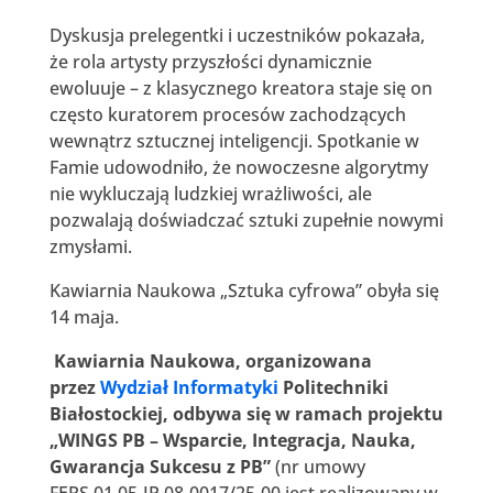
Dyskusja prelegentki i uczestników pokazała,
że rola artysty przyszłości dynamicznie
ewoluuje – z klasycznego kreatora staje się on
często kuratorem procesów zachodzących
wewnątrz sztucznej inteligencji. Spotkanie w
Famie udowodniło, że nowoczesne algorytmy
nie wykluczają ludzkiej wrażliwości, ale
pozwalają doświadczać sztuki zupełnie nowymi
zmysłami.
Kawiarnia Naukowa „Sztuka cyfrowa” obyła się
14 maja.
Kawiarnia Naukowa, organizowana
przez
Wydział Informatyki
Politechniki
Białostockiej, odbywa się w ramach projektu
„WINGS PB – Wsparcie, Integracja, Nauka,
Gwarancja Sukcesu z PB”
(nr umowy
FERS.01.05-IP.08-0017/25-00 jest realizowany w