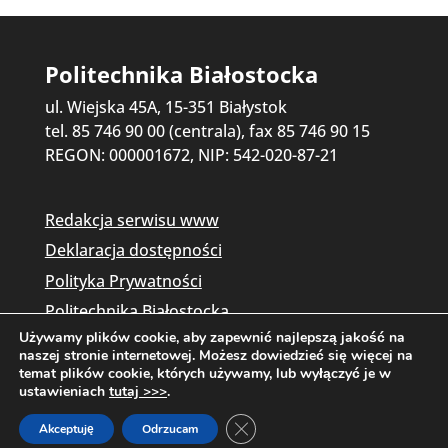
Politechnika Białostocka
ul. Wiejska 45A, 15-351 Białystok
tel. 85 746 90 00 (centrala), fax 85 746 90 15
REGON: 000001672, NIP: 542-020-87-21
Redakcja serwisu www
Deklaracja dostępności
Polityka Prywatności
Politechnika Białostocka
Używamy plików cookie, aby zapewnić najlepszą jakość na
naszej stronie internetowej. Możesz dowiedzieć się więcej na
temat plików cookie, których używamy, lub wyłączyć je w
ustawieniach
tutaj >>>
.
Zamknij panel powiadomień o c
Akceptuję
Odrzucam
Copyright © 2026 Politechnika Białostocka