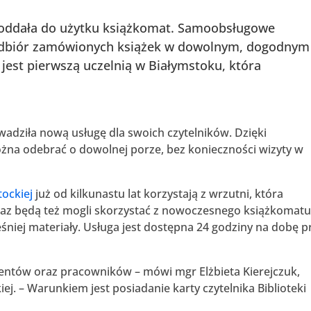
ej oddała do użytku książkomat. Samoobsługowe
odbiór zamówionych książek w dowolnym, dogodnym
a jest pierwszą uczelnią w Białymstoku, która
owadziła nową usługę dla swoich czytelników. Dzięki
na odebrać o dowolnej porze, bez konieczności wizyty w
tockiej
już od kilkunastu lat korzystają z wrzutni, która
raz będą też mogli skorzystać z nowoczesnego książkomatu
iej materiały. Usługa jest dostępna 24 godziny na dobę p
entów oraz pracowników – mówi mgr Elżbieta Kierejczuk,
kiej. – Warunkiem jest posiadanie karty czytelnika Biblioteki