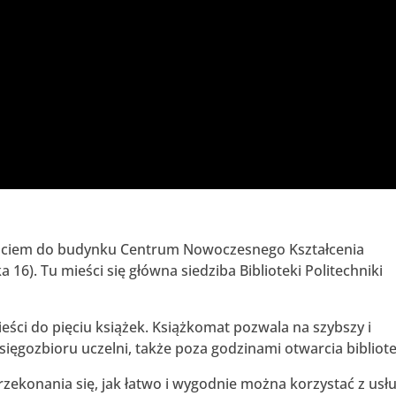
jściem do budynku Centrum Nowoczesnego Kształcenia
ka 16). Tu mieści się główna siedziba Biblioteki Politechniki
eści do pięciu książek. Książkomat pozwala na szybszy i
ięgozbioru uczelni, także poza godzinami otwarcia bibliote
zekonania się, jak łatwo i wygodnie można korzystać z usł