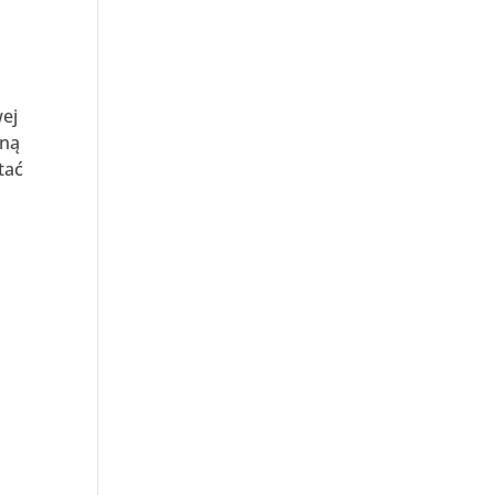
wej
lną
tać