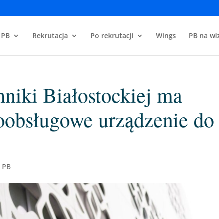
 PB
Rekrutacja
Po rekrutacji
Wings
PB na wiz
hniki Białostockiej ma
oobsługowe urządzenie do
 PB