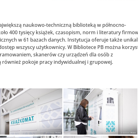
t największą naukowo-techniczną biblioteką w północno-
koło 400 tysięcy książek, czasopism, norm i literatury firmo
cznych w 61 bazach danych. Instytucja oferuje także unika
 dostęp wszyscy użytkownicy. W Bibliotece PB można korzys
gramowaniem, skanerów czy urządzeń dla osób z
również pokoje pracy indywidualnej i grupowej.