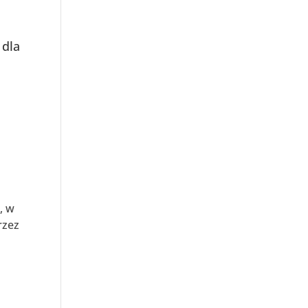
 dla
, w
rzez