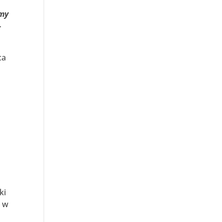
emy
-
ca
ki
j w