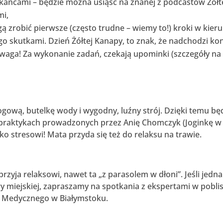
ańcami – będzie można usiąść na znanej z podcastów Żółt
mi,
gą zrobić pierwsze (często trudne – wiemy to!) kroki w kier
go skutkami. Dzień Żółtej Kanapy, to znak, że nadchodzi ko
 Uwaga! Za wykonanie zadań, czekają upominki (szczegóły na
gową, butelkę wody i wygodny, luźny strój. Dzięki temu bę
h praktykach prowadzonych przez Anię Chomczyk (Joginkę w
ko stresowi! Mata przyda się też do relaksu na trawie.
rzyja relaksowi, nawet ta „z parasolem w dłoni”. Jeśli jedn
y miejskiej, zapraszamy na spotkania z ekspertami w pobli
u Medycznego w Białymstoku.