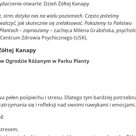
wydarzenie otwarte: Dzień Żółtej Kanapy.
, stres dotyka nas na wielu poziomach. Często jesteśmy
walczyć, jak skutecznie się zrelaksować. Pokażemy to Państwu
 Plantach – zapraszamy –
zachęca Milena Grabińska, psychol
Centrum Zdrowia Psychicznego (USK).
Żółtej Kanapy
a w Ogrodzie Różanym w Parku Planty
 pełen pośpiechu i stresu. Dlatego tym bardziej potrzebn
zatrzymania się i refleksji nad swoimi nawykami i emocjami.
ać
:
stresem,