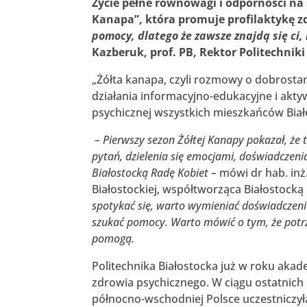
Życie pełne równowagi i odporności n
Kanapa”, która promuje profilaktykę 
pomocy, dlatego że zawsze znajdą się ci
Kazberuk, prof. PB, Rektor Politechniki 
„Żółta kanapa, czyli rozmowy o dobrostan
działania informacyjno-edukacyjne i akty
psychicznej wszystkich mieszkańców Bia
– Pierwszy sezon Żółtej Kanapy pokazał, że
pytań, dzielenia się emocjami, doświadczen
Białostocką Radę Kobiet –
mówi dr hab. inż.
Białostockiej, współtworząca Białostocką
spotykać się, warto wymieniać doświadczenia
szukać pomocy. Warto mówić o tym, że potrz
pomogą.
Politechnika Białostocka już w roku aka
zdrowia psychicznego. W ciągu ostatnich 
północno-wschodniej Polsce uczestniczył