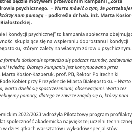
a stres będzie motywem przewodnim kampanii „Żółta
zdrowia psychicznego.
– Warto mówić o tym, że potrzebuj
, którzy nam pomogą –
podkreśla dr hab. inż. Marta Kosior
Białostockiej.
ie i kondycji psychicznej” to kampania społeczna obejmują
wności skupiające się na wspieraniu dobrostanu i kondycji
łegostoku, którym zależy na własnym zdrowiu psychicznym.
 ta formuła doskonale sprawdza się podczas rozmów, zadawania
iami i wiedzą. Dlatego kampania jest kontynuowana przez
 Marta Kosior-Kazberuk, prof. PB, Rektor Politechniki
 Radę Kobiet przy Prezydencie Miasta Białegostoku.
– Warto
, warto dzielić się spostrzeżeniami, obserwacjami. Warto też
ebujemy pomocy, dlatego że zawsze znajdą się ci, którzy nam
demickim 2022/2023 wdrożyła Pilotażowy program profilakty
lat społeczność akademicka największej uczelni techniczne
a w dziesiątkach warsztatów i wykładów specjalistów