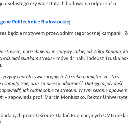
oju osobistego czy warsztatach budowania odporności
go w Politechnice Białostockiej
stres będzie motywem przewodnim tegorocznej kampanii „Ż
e stresem, potrzebujemy inicjatywy, takiej jak Żółta Kanapa, k
ciwdziałać skutkom stresu –
mówi dr hab. Tadeusz Truskolask
u.
rzyczyny chorób cywilizacyjnych. A trzeba pamiętać, że stres
e i somatyczne, oraz zmniejsza odporność. Dlatego nigdy dość
a odpowiedź, jak radzić sobie ze stresem. W tym sezonie opowiem
em –
zapowiada prof. Marcin Moniuszko, Rektor Uniwersyte
 badanych przez Ośrodek Badań Populacyjnych UMB deklar
s.