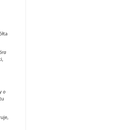
ółta
tóra
i,
y o
tu
uje,