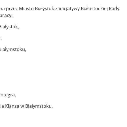
a przez Miasto Białystok z inicjatywy Białostockiej Rady
pracy:
iałystok,
,
Białymstoku,
Integra,
a Klanza w Białymstoku,