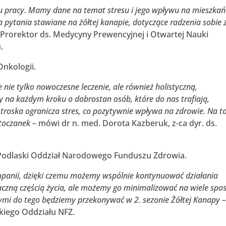
scu pracy. Mamy dane na temat stresu i jego wpływu na mieszka
pytania stawiane na żółtej kanapie, dotyczące radzenia sobie 
 Prorektor ds. Medycyny Prewencyjnej i Otwartej Nauki
.
Onkologii.
nie tylko nowoczesne leczenie, ale również holistyczną,
na każdym kroku o dobrostan osób, które do nas trafiają,
Ta troska ogranicza stres, co pozytywnie wpływa na zdrowie. Na t
stoczanek
– mówi dr n. med. Dorota Kazberuk, z-ca dyr. ds.
 Podlaski Oddział Narodowego Funduszu Zdrowia.
kampanii, dzięki czemu możemy wspólnie kontynuować działania
dłączną częścią życia, ale możemy go minimalizować na wiele spo
nymi do tego będziemy przekonywać w 2. sezonie Żółtej Kanapy 
kiego Oddziału NFZ.