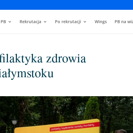
 PB
Rekrutacja
Po rekrutacji
Wings
PB na wiz
filaktyka zdrowia
iałymstoku