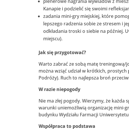
plenerowe nagrania wywiadów z mieszk
Kanapie i podzielić się swoimi refleksja
zadania mini-gry miejskiej, które pomo
lepszego radzenia sobie ze stresem i je
odkładania troski o siebie na później.
miejscu).
Jak się przygotować?
Warto zabrać ze sobą matę treningową/jo
można wziąć udział w krótkich, prostyc
Podróży). Ruch to najlepsza broń przeciw
W razie niepogody
Nie ma złej pogody. Wierzymy, że każda sp
warunki uniemożliwią organizację mini-gr
budynku Wydziału Farmacji Uniwersytet
Współpraca to podstawa