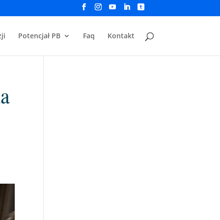
ji
Potencjał PB
Faq
Kontakt
ka