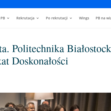
 PB
Rekrutacja
Po rekrutacji
Wings
PB na wiz
a. Politechnika Białostoc
kat Doskonałości