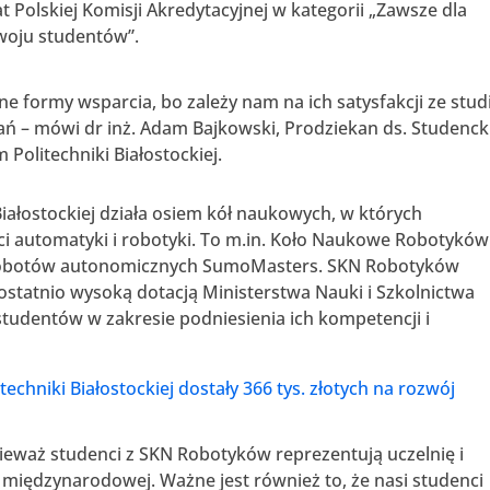
kat Polskiej Komisji Akredytacyjnej w kategorii „Zawsze dla
woju studentów”.
formy wsparcia, bo zależy nam na ich satysfakcji ze stud
wań – mówi dr inż. Adam Bajkowski, Prodziekan ds. Studencki
Politechniki Białostockiej.
iałostockiej działa osiem kół naukowych, w których
ci automatyki i robotyki. To m.in. Koło Naukowe Robotyków
i robotów autonomicznych SumoMasters. SKN Robotyków
ostatnio wysoką dotacją Ministerstwa Nauki i Szkolnictwa
udentów w zakresie podniesienia ich kompetencji i
litechniki Białostockiej dostały 366 tys. złotych na rozwój
nieważ studenci z SKN Robotyków reprezentują uczelnię i
 międzynarodowej. Ważne jest również to, że nasi studenci