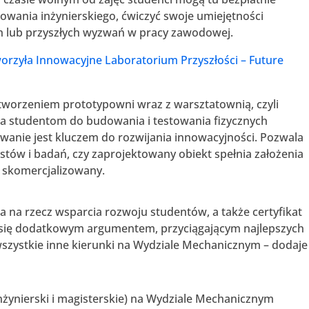
ania inżynierskiego, ćwiczyć swoje umiejętności
ch lub przyszłych wyzwań w pracy zawodowej.
worzyła Innowacyjne Laboratorium Przyszłości – Future
worzeniem prototypowni wraz z warsztatownią, czyli
żyła studentom do budowania i testowania fizycznych
anie jest kluczem do rozwijania innowacyjności. Pozwala
tów i badań, czy zaprojektowany obiekt spełnia założenia
 skomercjalizowany.
a na rzecz wsparcia rozwoju studentów, a także certyfikat
ną się dodatkowym argumentem, przyciągającym najlepszych
 wszystkie inne kierunki na Wydziale Mechanicznym – dodaje
nżynierski i magisterskie) na Wydziale Mechanicznym