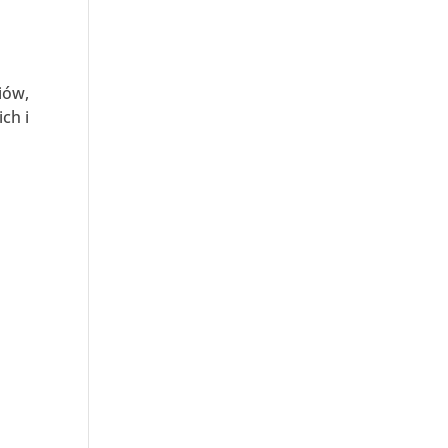
iów,
ch i