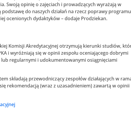
ia. Swoją opinię o zajęciach i prowadzących wyrażają w
ią podstawę do naszych działań na rzecz poprawy program
epiej ocenionych dydaktyków – dodaje Prodziekan.
kiej Komisji Akredytacyjnej otrzymują kierunki studiów, któ
 i wyróżniają się w opinii zespołu oceniającego dobrymi
ia lub regularnymi i udokumentowanymi osiągnięciami
atem składają przewodniczący zespołów działających w ram
ąc się rekomendacją (wraz z uzasadnieniem) zawartą w opinii
tacyjnej