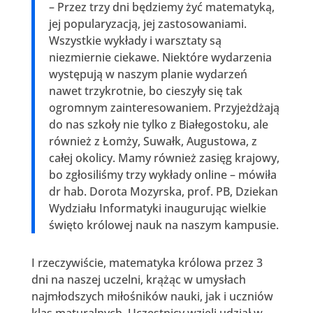
– Przez trzy dni będziemy żyć matematyką,
jej popularyzacją, jej zastosowaniami.
Wszystkie wykłady i warsztaty są
niezmiernie ciekawe. Niektóre wydarzenia
występują w naszym planie wydarzeń
nawet trzykrotnie, bo cieszyły się tak
ogromnym zainteresowaniem. Przyjeżdżają
do nas szkoły nie tylko z Białegostoku, ale
również z Łomży, Suwałk, Augustowa, z
całej okolicy. Mamy również zasięg krajowy,
bo zgłosiliśmy trzy wykłady online – mówiła
dr hab. Dorota Mozyrska, prof. PB, Dziekan
Wydziału Informatyki inaugurując wielkie
święto królowej nauk na naszym kampusie.
I rzeczywiście, matematyka królowa przez 3
dni na naszej uczelni, krążąc w umysłach
najmłodszych miłośników nauki, jak i uczniów
klas maturalnych. Uczestnicy wzięli udział w