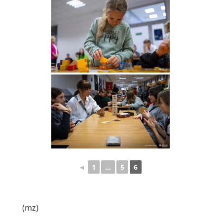
◄
1
...
5
6
(mz)