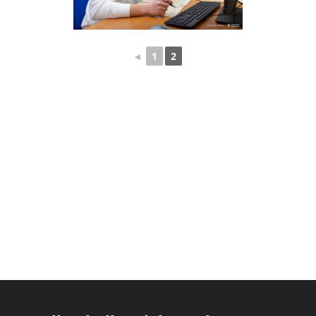
◄
1
2